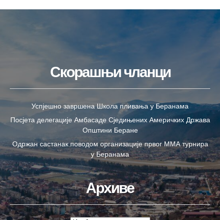
Скорашњи чланци
Успјешно завршена Школа пливања у Беранама
Посјета делегације Амбасаде Сједињених Америчких Држава
Општини Беране
Одржан састанак поводом организације првог ММА турнира
у Беранама
Архиве