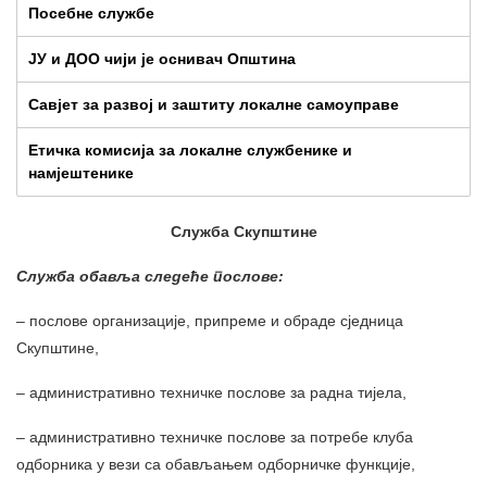
Посебне службе
ЈУ и ДОО чији је оснивач Општина
Савјет за развој и заштиту локалне самоуправе
Етичка комисија за локалне службенике и
намјештенике
Служба Скупштине
Служба обавља следеће послове:
– послове организације, припреме и обраде сједница
Скупштине,
– административно техничке послове за радна тијела,
– административно техничке послове за потребе клуба
одборника у вези са обављањем одборничке функције,