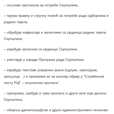
– послове протокола за потребе Скупштине,
– пружа правну и стручну помоћ за потребе рада одборника и
радних тијела,
– обрађује извјештаје и записнике са сједница радних тијела
Скупштине,
– израђује записник са сједнице Скупштине,
– учествује у изради Програма рада Скупштине,
– израђује текстове усвојених аката (одлуке, препоруке,
закључци…) и припрема их за њихову објаву у “Службеном
листу РЦГ – општински прописи“.
– припрема, сређује и чува прописе и друге акте које доноси
Скупштина,
– обавља дактилографске и друге административно-техничке