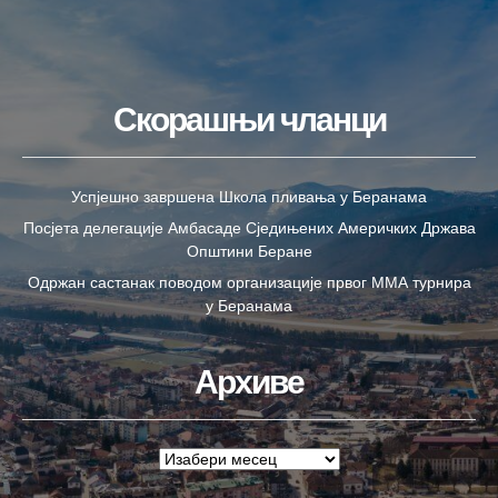
Скорашњи чланци
Успјешно завршена Школа пливања у Беранама
Посјета делегације Амбасаде Сједињених Америчких Држава
Општини Беране
Одржан састанак поводом организације првог ММА турнира
у Беранама
Архиве