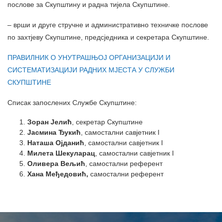
послове за Скупштину и радна тијела Скупштине.
– врши и друге стручне и административно техничке послове
по захтјеву Скупштине, предсједника и секретара Скупштине.
ПРАВИЛНИК О УНУТРАШЊОЈ ОРГАНИЗАЦИЈИ И
СИСТЕМАТИЗАЦИЈИ РАДНИХ МЈЕСТА У СЛУЖБИ
СКУПШТИНЕ
Списак запослених Службе Скупштине:
Зоран Јелић
, секретар Скупштине
Јасмина Ђукић
, самостални савјетник I
Наташа Ојданић
, самостални савјетник I
Милета Шекуларац
, самостални савјетник I
Оливера Вељић
, самостални референт
Хана Међедовић,
самостални референт