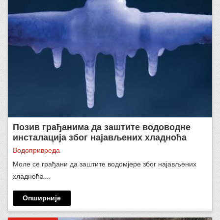
Позив грађанима да заштите водоводне
инсталација због најављених хладноћа
Водопривреда
Моле се грађани да заштите водомјере због најављених
хладноћа…
Опширније