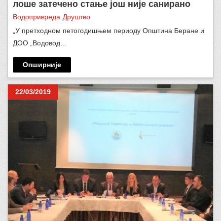
лоше затечено стање још није санирано
Водопривреда
Друштво
„У претходном петогодишњем периоду Општина Беране и
ДОО „Водовод…
Опширније
22/03/2019