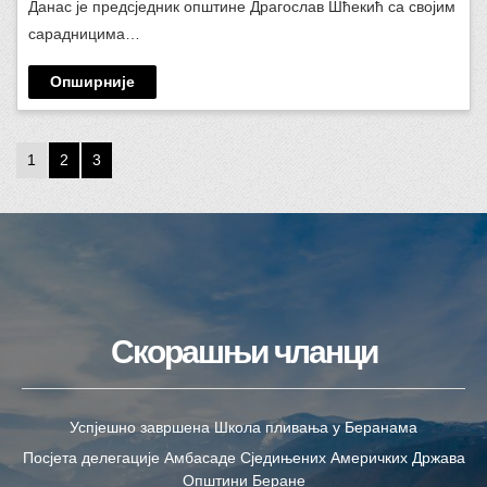
Данас је предсједник општине Драгослав Шћекић са својим
сарадницима…
Опширније
1
2
3
Скорашњи чланци
Успјешно завршена Школа пливања у Беранама
Посјета делегације Амбасаде Сједињених Америчких Држава
Општини Беране