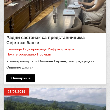
Радни састанак са представницима
Свјетске банке
Eкологија
Водопривреда
Инфраструктура
Некатегоризовано
Пројекти
У малој малој сали Општине Беране, потпредсједник
Општине Дамјан …
Опширније
26/06/2019