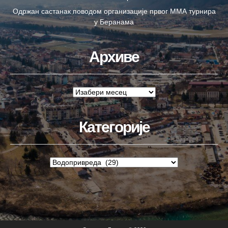
Одржан састанак поводом организације првог ММА турнира
у Беранама
Архиве
Категорије