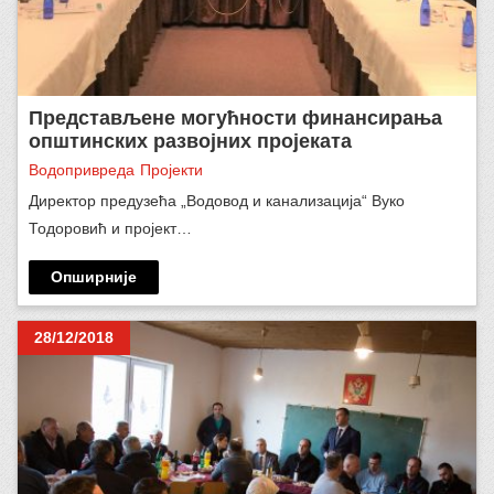
Представљене могућности финансирања
општинских развојних пројеката
Водопривреда
Пројекти
Директор предузећа „Водовод и канализација“ Вуко
Тодоровић и пројект…
Опширније
28/12/2018