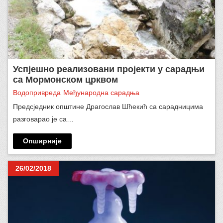
Успјешно реализовани пројекти у сарадњи
са Мормонском црквом
Водопривреда
Међународна сарадња
Предсједник општине Драгослав Шћекић са сарадницима
разговарао је са…
Опширније
26/02/2018