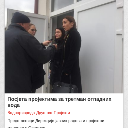
Посјета пројектима за третман отпадних
вода
Водопривреда
Друштво
Пројекти
Представници Дирекције јавних радова и пројектни
менаџер у Општини…