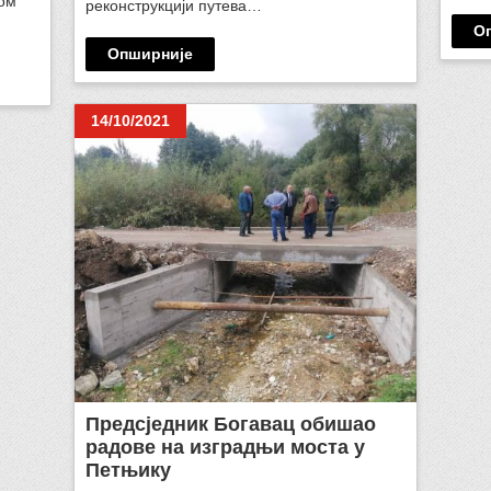
ом
реконструкцији путева…
О
Опширније
14/10/2021
Предсjедник Богавац обишао
радове на изградњи моста у
Петњику