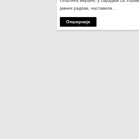
Општина Беране, у сарадњи са Управ
јавних радова, наставила…
Опширније