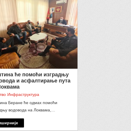
тина ће помоћи изградњу
овода и асфалтирање пута
Локвама
тво
Инфраструктура
ина Беране ће одмах помоћи
адњу водовода на Локвама,…
пширније