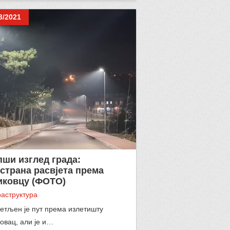
3/2021
ши изглед града:
страна расвјета према
иковцу (ФОТО)
аструктура
етљен је пут према излетишту
овац, али је и…