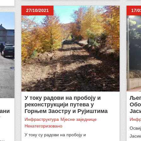
27/10/2021
17/0
У току радови на пробоју и
Љеп
реконструкцији путева у
Обо
вани
Горњем Заостру и Рујиштима
Јас
у
Инфраструктура
Мјесне заједнице
Инфр
Некатегоризовано
Освиј
У току су радови на пробоју и
Јасик