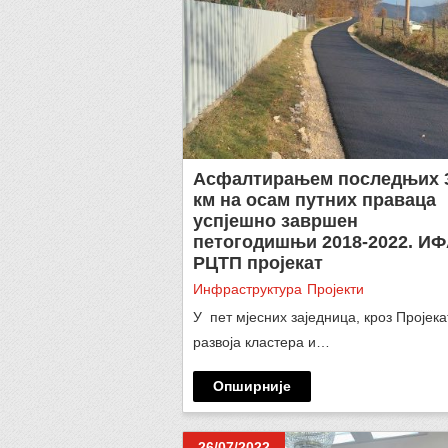
Асфалтирањем последњих 3
км на осам путних праваца
успјешно завршен
петогодишњи 2018-2022. И
РЦТП пројекат
Инфраструктура
Пројекти
У пет мјесних заједница, кроз Пројека
развоја кластера и…
Опширније
26/07/2022