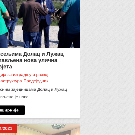
асељима Долац и Лужац
тављена нова улична
вјета
ија за изградњу и развој
аструктура
Предсједник
есним заједницама Долац и Лужац
ављена је нова…
пширније
4/2021