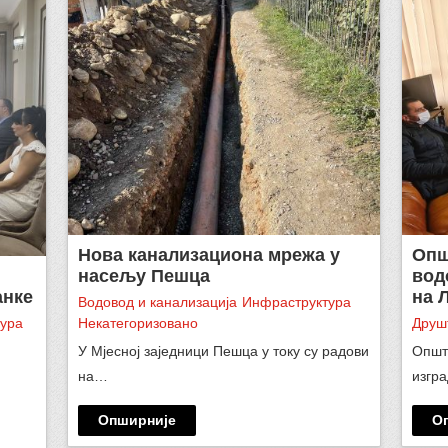
Нова канализациона мрежа у
Опш
насељу Пешца
вод
анке
на 
Водовод и канализација
Инфраструктура
ура
Некатегоризовано
Друш
У Мјесној заједници Пешца у току су радови
Општ
на…
изгр
Опширније
О