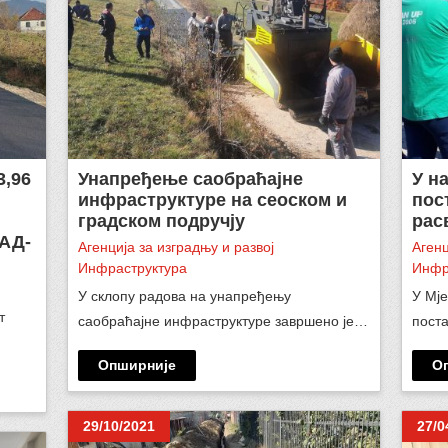
,96
Унапређење саобраћајне
У н
инфраструктуре на сеоском и
пос
градском подручју
рас
ФАД-
Агенција за изградњу и развој
Агенц
Инфраструктура
Инфр
У склопу радова на унапређењу
У Мј
т
саобраћајне инфраструктуре завршено је…
пост
Опширније
О
29/10/2021
27/0