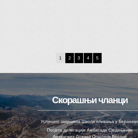
1
2
3
4
5
Скорашњи чланци
Успјешно завршена Школа пливања у Беранам
Посјета делегације Амбасаде Сједињених
Америчких Држава Општини Беране