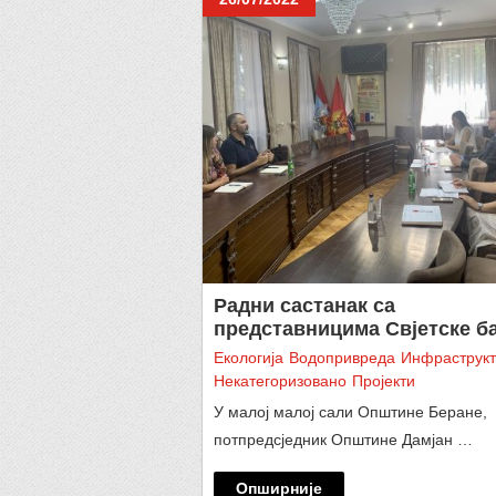
Радни састанак са
представницима Свјетске б
Eкологија
Водопривреда
Инфраструкт
Некатегоризовано
Пројекти
У малој малој сали Општине Беране,
потпредсједник Општине Дамјан …
Опширније