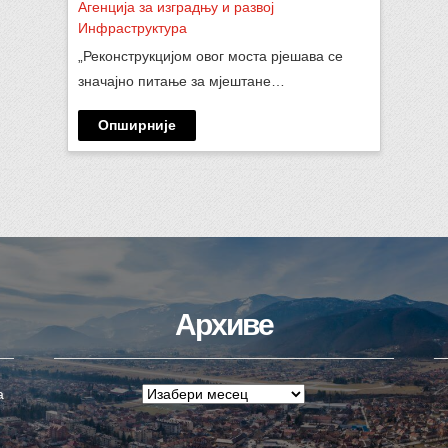
Агенција за изградњу и развој
Инфраструктура
„Реконструкцијом овог моста рјешава се
значајно питање за мјештане…
Опширније
Архиве
а