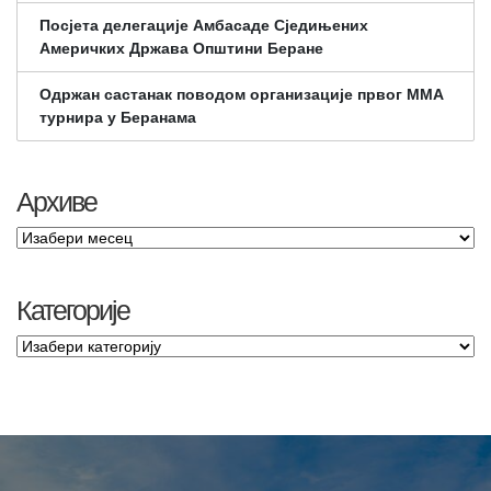
Посјета делегације Амбасаде Сједињених
Америчких Држава Општини Беране
Одржан састанак поводом организације првог ММА
турнира у Беранама
Архиве
Категорије