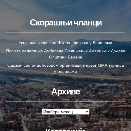
Скорашњи чланци
Успјешно завршена Школа пливања у Беранама
Посјета делегације Амбасаде Сједињених Америчких Држава
Општини Беране
Одржан састанак поводом организације првог ММА турнира
у Беранама
Архиве