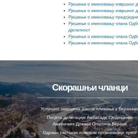
Рјешење о именовању извршног д
Рјешење о именовању извршног д
Рјешење о именовању предсједни
Рјешење о именовању члана Одбо
дјелатност
Рјешење о именовању члана Одбо
Рјешење о именовању члана Одбор
Скорашњи чланци
Успјешно завршена Школа пливања у Беранам
Посјета делегације Амбасаде Сједињених
Америчких Држава Општини Беране
Одржан састанак поводом организације првог