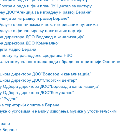
Програм рада и фин.план ЈУ Центар за културу
њу ДОО“Агенција за изградњу и развој Беране“
нција за изградњу и развој Беране“
Одлуке о општинским и некатегорисаним путевима
Одлуке о финансирању политичких партија
а директора ДОО“Водовод и канализација“
ра директора ДОО“Комунално“
јета Радио Берана
и поступку расподјеле средстава НВО
љања комуналног отпада ради обраде на територији Општине
ршном директору ДОО“Водовод и канализација“
ршном директору ДОО“Спортски центар“
ну Одбора директора ДОО“Водовод и канализација“
ну Одбора директора ДОО“Комунално“
е “Рудеш“
на територији општине Беране
уке о условима и начину извођења музике у угоститељским
еране
е Беране