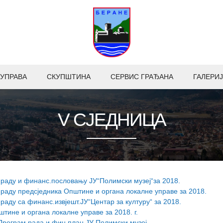
УПРАВА
СКУПШТИНА
СЕРВИС ГРАЂАНА
ГАЛЕРИЈ
V СЈЕДНИЦА
о раду и финанс.пословању ЈУ“Полимски музеј“за 2018.
 раду предсједника Општине и органа локалне управе за 2018.
 раду са финанс.извјешт.ЈУ“Центар за културу“ за 2018.
штине и органа локалне управе за 2018. г.
Програм рада и фин.план ЈУ Полимски музеј