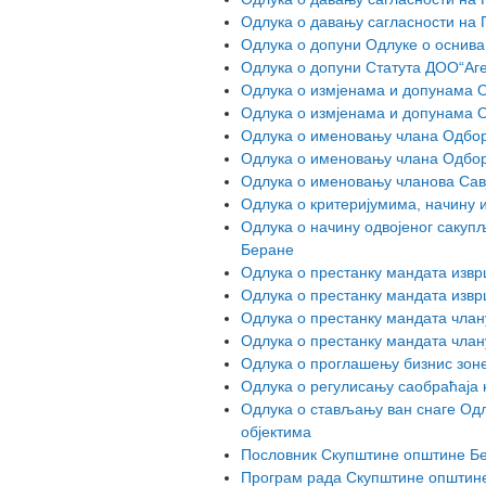
Одлука о давању сагласности на 
Одлука о допуни Одлуке о оснива
Одлука о допуни Статута ДОО“Аге
Одлука о измјенама и допунама 
Одлука о измјенама и допунама 
Одлука о именовању члана Одбор
Одлука о именовању члана Одбо
Одлука о именовању чланова Сав
Одлука о критеријумима, начину 
Одлука о начину одвојеног сакуп
Беране
Одлука о престанку мандата изв
Одлука о престанку мандата изв
Одлука о престанку мандата чла
Одлука о престанку мандата чла
Одлука о проглашењу бизнис зон
Одлука о регулисању саобраћаја 
Одлука о стављању ван снаге Одл
објектима
Пословник Скупштине општине Б
Програм рада Скупштине општин