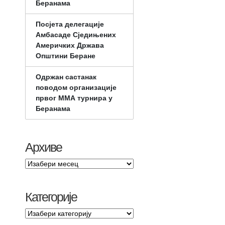
Беранама
Посјета делегације
Амбасаде Сједињених
Америчких Држава
Општини Беране
Одржан састанак
поводом организације
првог ММА турнира у
Беранама
Архиве
Категорије