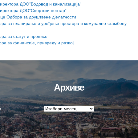
иректора ДОО“Водовод и канализација“
иректора ДОО“Спортски центар“
це Одбора за друштвене дјелатности
ра за планирање и уређење простора и комунално-стамбену
ра за статут и прописе
а за финансије, привреду и развој
Архиве
а