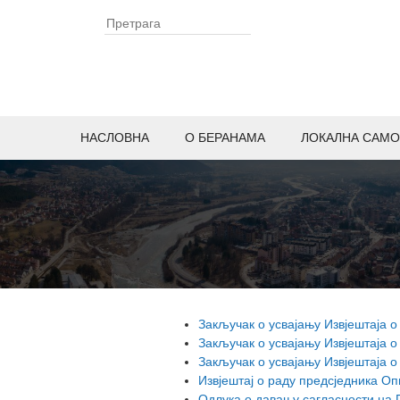
НАСЛОВНА
O БЕРАНАМА
ЛОКАЛНА САМО
Закључак о усвајању Извјештаја 
Закључак о усвајању Извјештаја о
Закључак о усвајању Извјештаја о
Извјештај о раду предсједника Оп
Одлука о давању сагласности на 