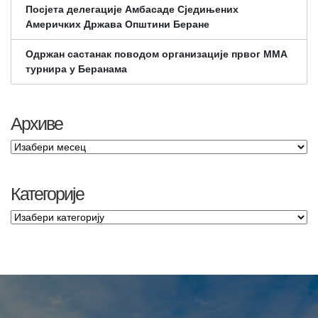
Посјета делегације Амбасаде Сједињених
Америчких Држава Општини Беране
Одржан састанак поводом организације првог ММА
турнира у Беранама
Архиве
Категорије