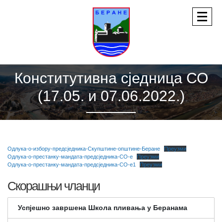
Конститутивна сједница СО
(17.05. и 07.06.2022.)
Одлука-о-избору-предсједника-Скупштине-општине-Беране
Преузми
Одлука-о-престанку-мандата-предсједника-СО-е
Преузми
Одлука-о-престанку-мандата-предсједника-СО-е1
Преузми
Скорашњи чланци
Успјешно завршена Школа пливања у Беранама