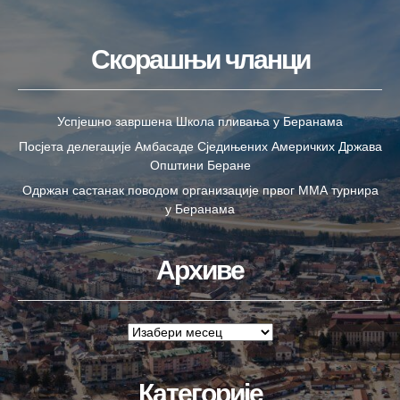
Скорашњи чланци
Успјешно завршена Школа пливања у Беранама
Посјета делегације Амбасаде Сједињених Америчких Држава
Општини Беране
Одржан састанак поводом организације првог ММА турнира
у Беранама
Архиве
Категорије