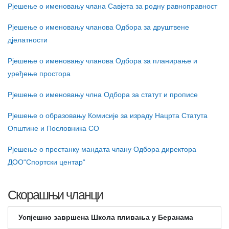
Рјешење о именовању члана Савјета за родну равноправност
Рјешење о именовању чланова Одбора за друштвене
дјелатности
Рјешење о именовању чланова Одбора за планирање и
уређење простора
Рјешење о именовању члна Одбора за статут и прописе
Рјешење о образовању Комисије за израду Нацрта Статута
Општине и Пословника СО
Рјешење о престанку мандата члану Одбора директора
ДОО“Спортски центар“
Скорашњи чланци
Успјешно завршена Школа пливања у Беранама