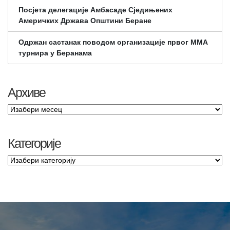
Посјета делегације Амбасаде Сједињених
Америчких Држава Општини Беране
Одржан састанак поводом организације првог ММА
турнира у Беранама
Архиве
Категорије