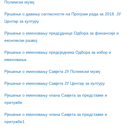
Полимски музеј
Рјешење о давању сагласности на Програм рада за 2018. ЈУ
Центар за културу
Рјешење о именовању предсјднице Одбора за финансије и
економски развој
Рјешење о именовању предсједника Одбора за избор и
именовања
Рјешење о именовању Савјета ЈУ Полимски музеј
Рјешење о именовању Савјета ЈУ Центар за културу
Рјешење о именовању члана Савјета за представке и
притужбе
Рјешење о именовању члана Савјета за представке и
притужбе1