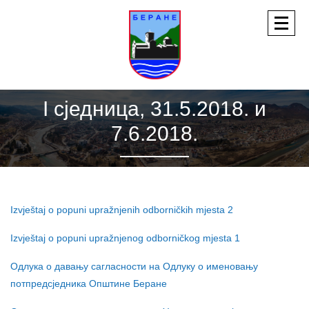
I сједница, 31.5.2018. и
7.6.2018.
Izvještaj o popuni upražnjenih odborničkih mjesta 2
Izvještaj o popuni upražnjenog odborničkog mjesta 1
Одлука о давању сагласности на Одлуку о именовању
потпредсједника Општине Беране