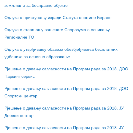
земљишта за бесправне објекте
Одлука о приступању изради Статута општине Беране
Одлука о стављању ван снаге Споразума о оснивању
Регионалне ТО
Одлука о утврђивању обавеза обезбјеђивања бесплатних
уџбеника за основно образовање
Рјешење о давању сагласности на Програм рада за 2018. ДОО
Паркинг сервис
Рјешење о давању сагласности на Програм рада за 2018. ДОО
Спортски центар
Рјешење о давању сагласности на Програм рада за 2018. ЈУ
Дневни центар
Рјешење о давању сагласности на Програм рада за 2018. ЈУ