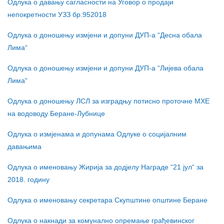
Одлука о давању сагласности на Уговор о продаји
непокретности УЗЗ бр.952018
Одлука о доношењу измјени и допуни ДУП-а “Десна обала
Лима“
Одлука о доношењу измјени и допуни ДУП-а “Лијева обала
Лима“
Одлука о доношењу ЛСЛ за изградњу потисно проточне МХЕ
на водоводу Беране-Лубнице
Одлука о измјенама и допунама Одлуке о социјалним
давањима
Одлука о именовању Жирија за додјелу Награде “21 јул“ за
2018. годину
Одлука о именовању секретара Скупштине општине Беране
Одлука о накнади за комунално опремање грађевинског