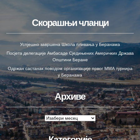
Скорашњи чланци
Успјешно завршена Школа пливања у Беранама
Посјета делегације Амбасаде Сједињених Америчких Држава
Општини Беране
Одржан састанак поводом организације првог ММА турнира
у Беранама
Архиве
Категорије