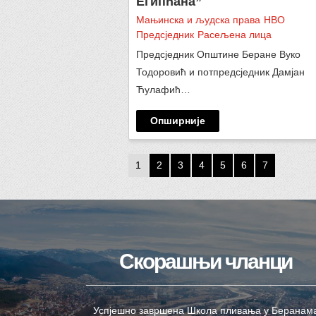
Египћана”
Мањинска и људска права
НВО
Предсједник
Расељена лица
Предсједник Општине Беране Вуко
Тодоровић и потпредсједник Дамјан
Ћулафић…
Опширније
1
2
3
4
5
6
7
Скорашњи чланци
Успјешно завршена Школа пливања у Беранам