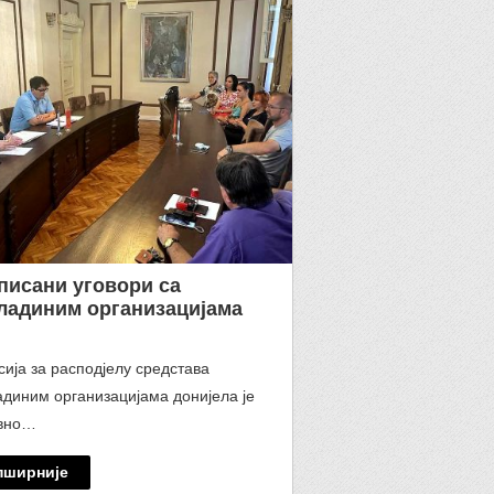
писани уговори са
ладиним организацијама
ија за расподјелу средстава
диним организацијама донијела је
вно…
пширније