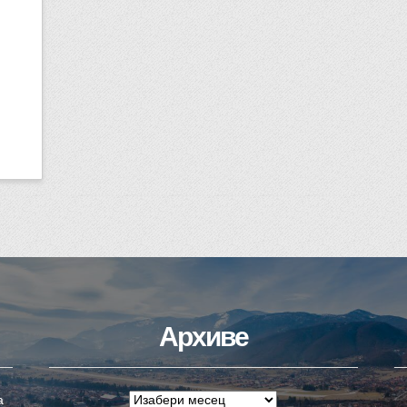
Архиве
а