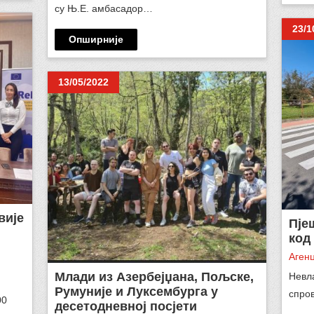
су Њ.Е. амбасадор…
23/1
Опширније
13/05/2022
вије
Пје
код
Агенц
Млади из Азербејџана, Пољске,
Невла
Румуније и Луксембурга у
спров
00
десетодневној посјети