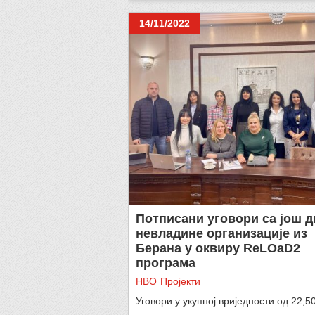
14/11/2022
Потписани уговори са још д
невладине организације из
Берана у оквиру ReLOaD2
програма
НВО
Пројекти
Уговори у укупној вриједности од 22,5