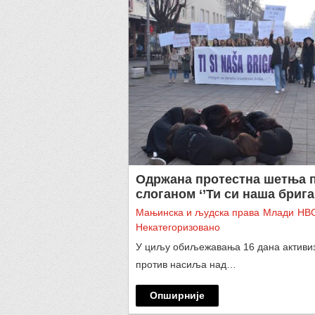
Одржана протестна шетња 
слоганом ‘’Ти си наша брига’
Мањинска и људска права
Млади
НВ
Некатегоризовано
У циљу обиљежавања 16 дана активи
против насиља над…
Опширније