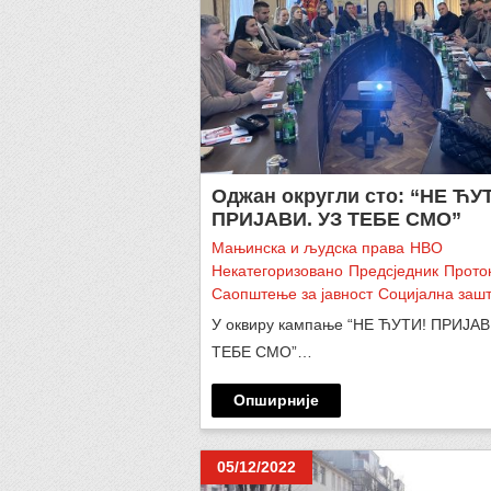
Оджан округли сто: “НЕ ЋУ
ПРИЈАВИ. УЗ ТЕБЕ СМО”
Мањинска и људска права
НВО
Некатегоризовано
Предсједник
Прото
Саопштење за јавност
Социјална заш
У оквиру кампање “НЕ ЋУТИ! ПРИЈАВ
ТЕБЕ СМО”…
Опширније
05/12/2022