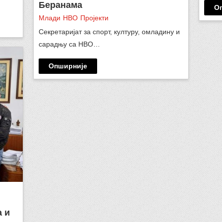
Беранама
О
Млади
НВО
Пројекти
Секретаријат за спорт, културу, омладину и
сарадњу са НВО…
Опширније
а и