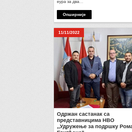
еура за два…
Опширније
11/11/2022
Одржан састанак са
представницима НВО
,,Удружење за подршку Ром