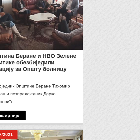
тина Беране и НВО Зелене
итике обезбиједили
ацију за Општу болницу
сједник Општине Беране Тихомир
ац и потпредсједник Дарко
ановић …
пширније
7/2021