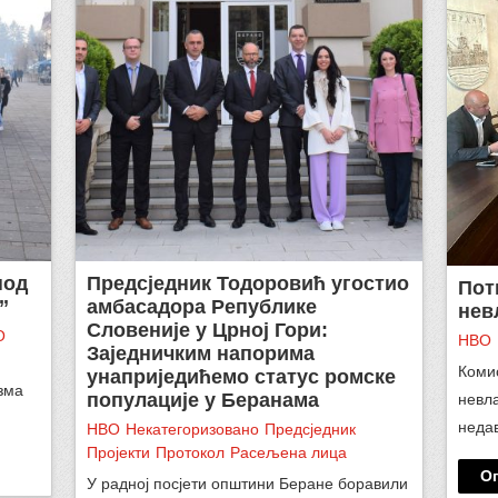
под
Предсједник Тодоровић угостио
Пот
’
амбасадора Републике
нев
Словеније у Црној Гори:
О
НВО
Заједничким напорима
Комис
унаприједићемо статус ромске
зма
популације у Беранама
невла
неда
НВО
Некатегоризовано
Предсједник
Пројекти
Протокол
Расељена лица
О
У радној посјети општини Беране боравили