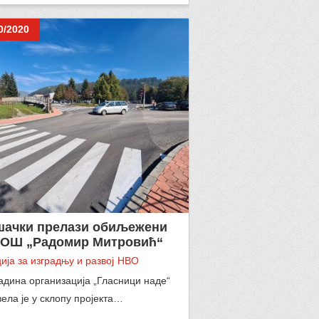
0/2020
шачки прелази обиљежени
 ОШ „Радомир Митровић“
ија за изградњу и развој
НВО
дина организација „Гласници наде“
ела је у склопу пројекта…