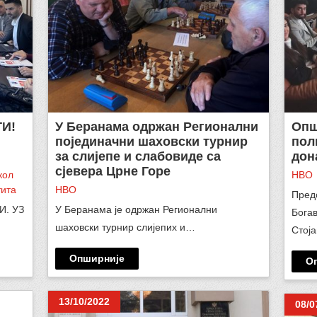
ТИ!
У Беранама одржан Регионални
Опш
појединачни шаховски турнир
пол
за слијепе и слабовиде са
дон
сјевера Црне Горе
кол
НВО
тита
НВО
Пред
И. УЗ
У Беранама је одржан Регионални
Богав
шаховски турнир слијепих и…
Стој
Опширније
О
13/10/2022
08/0