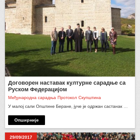
Договорен наставак културне сарадње са
Руском Федерацијом
Међународна сарадња
Протокол
Скупштина
У малој сали Општине Беране, јуче је одржан састанак …
Опширније
29/09/2017