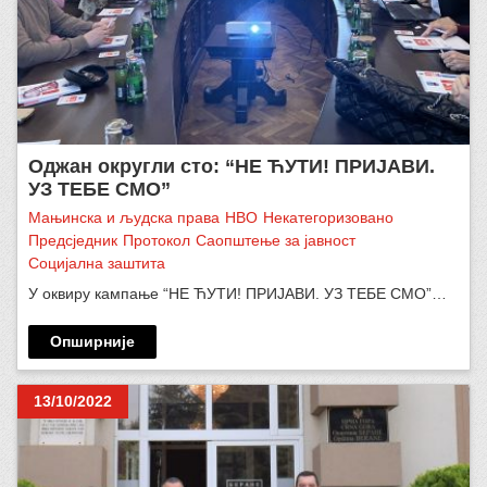
Оджан округли сто: “НЕ ЋУТИ! ПРИЈАВИ.
УЗ ТЕБЕ СМО”
Мањинска и људска права
НВО
Некатегоризовано
Предсједник
Протокол
Саопштење за јавност
Социјална заштита
У оквиру кампање “НЕ ЋУТИ! ПРИЈАВИ. УЗ ТЕБЕ СМО”…
Опширније
13/10/2022