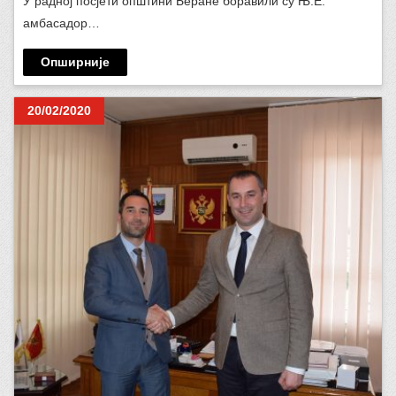
У радној посјети општини Беране боравили су Њ.Е.
амбасадор…
Опширније
20/02/2020