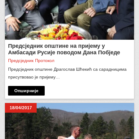
Предсједник општине на пријему у
Амбасади Русије поводом Дана Побједе
Предсједник
Протокол
Предсједник општине Драгослав Шћекић са сарадницима
присутвовао је пријему…
Опширније
18/04/2017