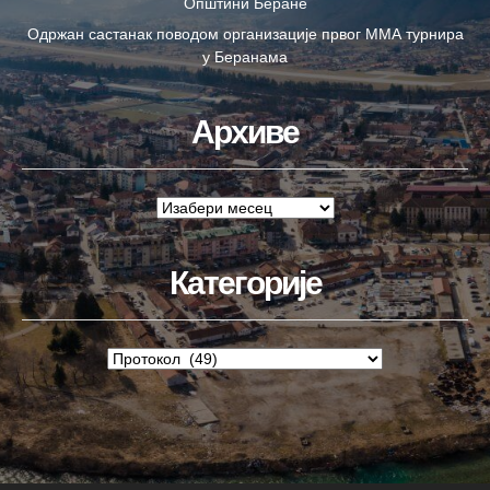
Општини Беране
Одржан састанак поводом организације првог ММА турнира
у Беранама
Архиве
Категорије