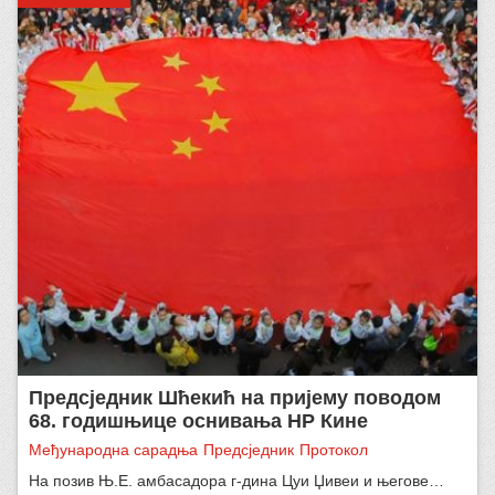
Предсједник Шћекић на пријему поводом
68. годишњице оснивања НР Кине
Међународна сарадња
Предсједник
Протокол
На позив Њ.Е. амбасадора г-дина Цуи Џивеи и његове…