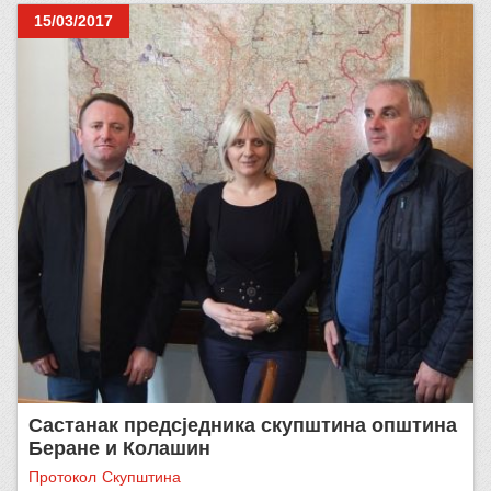
15/03/2017
Састанак предсједника скупштина општина
Беране и Колашин
Протокол
Скупштина