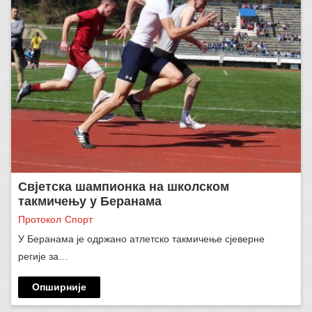
Свјетска шампионка на школском
такмичењу у Беранама
Протокол
Спорт
У Беранама је одржано атлетско такмичење сјеверне
регије за…
Опширније