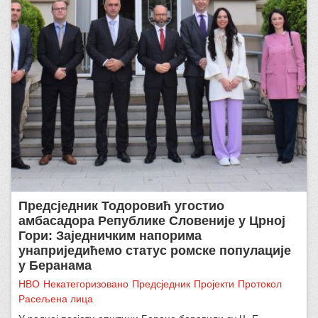
Предсједник Тодоровић угостио
амбасадора Републике Словеније у Црној
Гори: Заједничким напорима
унаприједићемо статус ромске популације
у Беранама
НВО
Некатегоризовано
Предсједник
Пројекти
Протокол
Расељена лица