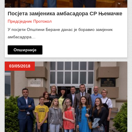
Посјета замјеника амбасадора СР Њемачке
Предсједник
Протокол
У посјети Општини Беране данас је боравио замјеник
aмбасадора…
Опширније
03/05/2018