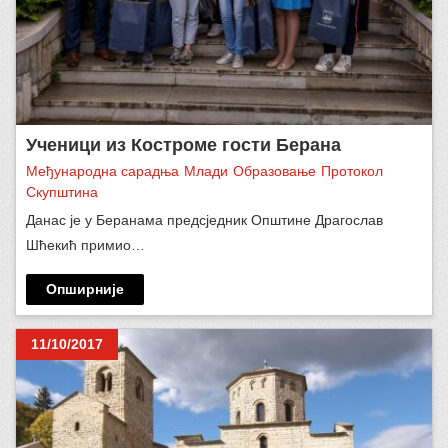
Ученици из Костроме гости Берана
Међународна сарадња
Млади
Образовање
Протокол
Скупштина
Данас је у Беранама предсједник Општине Драгослав
Шћекић примио…
Опширније
11/10/2017