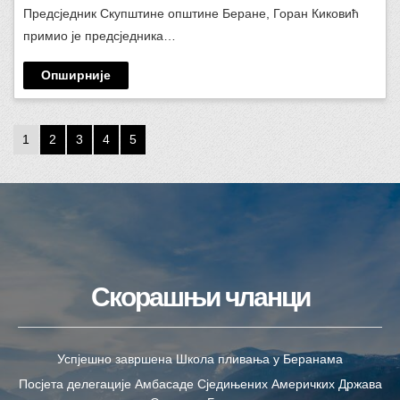
Предсједник Скупштине општине Беране, Горан Киковић
примио je предсједника…
Опширније
1
2
3
4
5
Скорашњи чланци
Успјешно завршена Школа пливања у Беранама
Посјета делегације Амбасаде Сједињених Америчких Држава