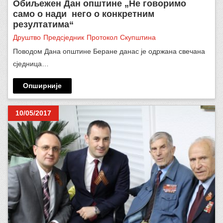
Обиљежен Дан општине „Не говоримо
само о нади него о конкретним
резултатима“
Друштво
Предсједник
Протокол
Скупштина
Поводом Дана општине Беране данас је одржана свечана
сједница…
Опширније
10/05/2017