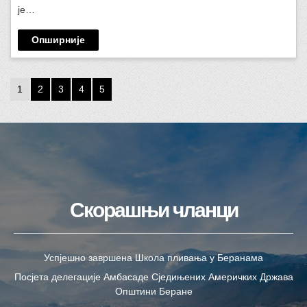
је…
Опширније
1
2
3
4
5
Скорашњи чланци
Успјешно завршена Школа пливања у Беранама
Посјета делегације Амбасаде Сједињених Америчких Држава
Општини Беране