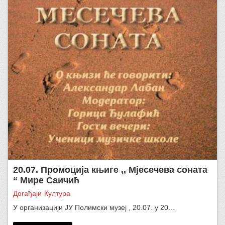
20.07. Промоција књиге ,, Мјесечева соната
“ Мире Саичић
Догађаји
Култура
У организацији ЈУ Полимски музеј , 20.07. у 20…