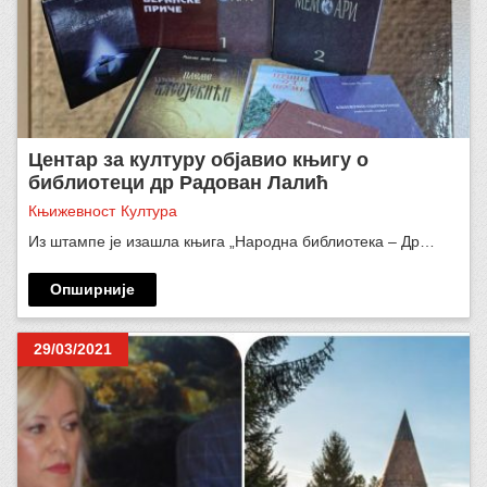
Центар за културу објавио књигу о
библиотеци др Радован Лалић
Књижевност
Култура
Из штампе је изашла књига „Народна библиотека – Др…
Опширније
29/03/2021