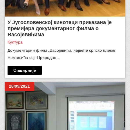
У Југословенској кинотеци приказана је
премијера документарног филма о
Васојевићима
Култура
Документарни филм „Васојевићи, највеће српско племе
Немањића сој -Природне…
Опширније
28/09/2021