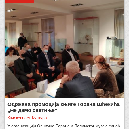
Одржана промоција књиге Горана Шћекића
„Не дамо светиње“
Књижевност
Култура
У организацији Општине Беране и Полимског музеја синоћ