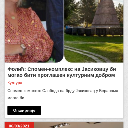
Фолић: Спомен-комплекс на Јасиковцу би
могао бити проглашен културним добром
Култура
Спомен-комплекс Слобода на брду Јасиковац у Беранама
могао би…
Опширније
06/03/2021