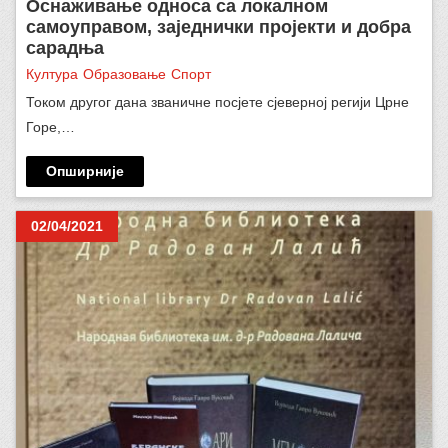
Oснаживање односа са локалном
самоуправом, заједнички пројекти и добра
сарадња
Култура
Образовање
Спорт
Током другог дана званичне посјете сјеверној регији Црне
Горе,…
Опширније
02/04/2021