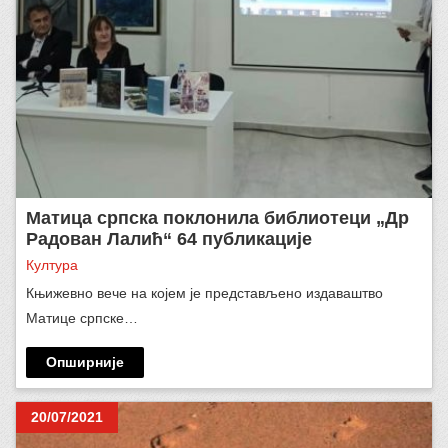
Матица српска поклонила библиотеци „Др
Радован Лалић“ 64 публикације
Култура
Књижевно вече на којем je представљенo издаваштвo
Матице српске…
Опширније
20/07/2021