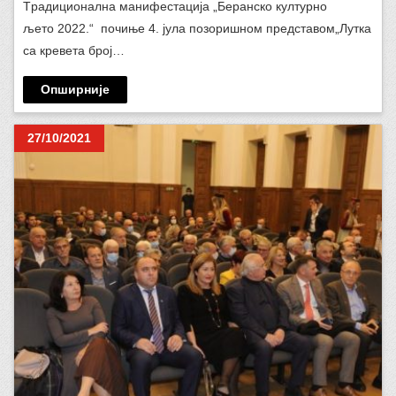
Tрадиционална манифестација „Беранско културно
љето 2022.“ почиње 4. јула позоришном представом„Лутка
са кревета број…
Опширније
27/10/2021