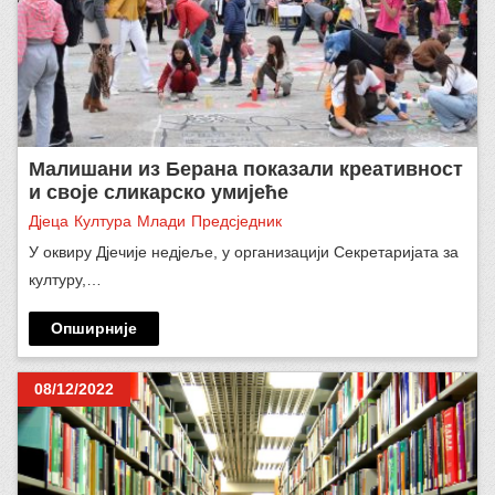
Малишани из Берана показали креативност
и своје сликарско умијеће
Дјеца
Култура
Млади
Предсједник
У оквиру Дјечије недјеље, у организацији Секретаријата за
културу,…
Опширније
08/12/2022