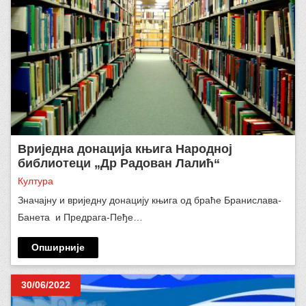
Вриједна донација књига Народнoj
библиотеци „Др Радован Лалић“
Култура
Значајну и вриједну донацију књига од браће Бранислава-
Банета и Предрага-Пеђе…
Опширније
30/06/2022