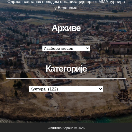
Одржан састанак поводом организације првог ММА турнира
у Беранама
Архиве
Категорије
Општина Беране © 2026