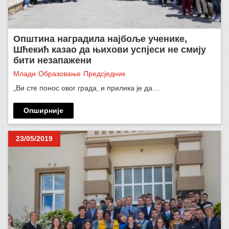
Општина наградила најбоље ученике,
Шћекић казао да њихови успјеси не смију
бити незапажени
Млади
Образовање
Предсједник
„Ви сте понос овог града, и прилика је да…
Опширније
23/05/2019