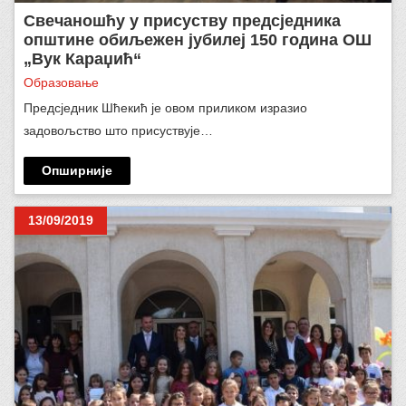
Свечаношћу у присуству предсједника
општине обиљежен јубилеј 150 година ОШ
„Вук Караџић“
Образовање
Предсједник Шћекић је овом приликом изразио
задовољство што присуствује…
Опширније
13/09/2019