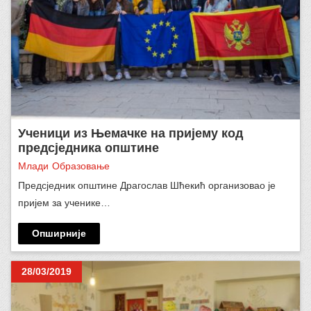
Ученици из Њемачке на пријему код
предсједника општине
Млади
Образовање
Предсједник општине Драгослав Шћекић организовао је
пријем за ученике…
Опширније
28/03/2019