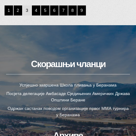
1
2
3
4
5
6
7
8
9
Скорашњи чланци
Успјешно завршена Школа пливања у Беранама
Посјета делегације Амбасаде Сједињених Америчких Држава
Општини Беране
Одржан састанак поводом организације првог ММА турнира
у Беранама
Архиве