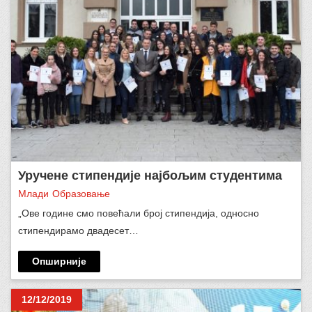
Уручене стипендије најбољим студентима
Млади
Образовање
„Ове године смо повећали број стипендија, односно
стипендирамо двадесет…
Опширније
12/12/2019