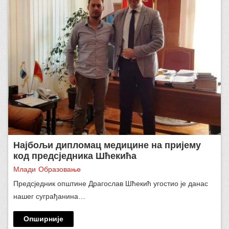
Најбољи дипломац медицине на пријему
код предсједника Шћекића
Млади
Образовање
Предсједник општине Драгослав Шћекић угостио је данас
нашег суграђанина…
Опширније