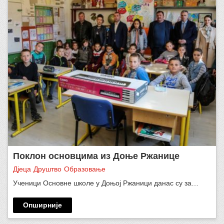
Поклон основцима из Доње Ржанице
Дјеца
Друштво
Образовање
Ученици Основне школе у Доњој Ржаници данас су за…
Опширније