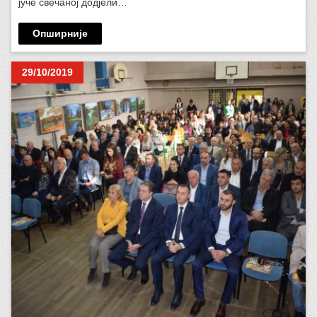
јуче свечаној додјели…
Опширније
29/10/2019