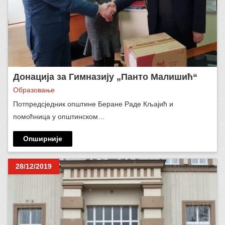
Донација за Гимназију „Панто Малишић“
Образовање
Потпредсједник општине Беране Раде Кљајић и
помоћница у општинском…
Опширније
28/12/2019