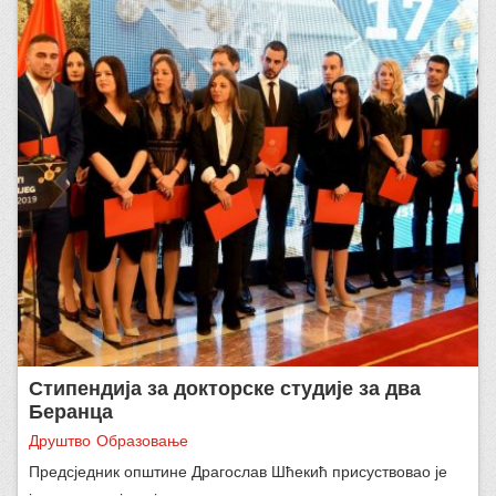
Стипендијa за докторске студије за два
Беранца
Друштво
Образовање
Предсједник општине Драгослав Шћекић присуствовао је