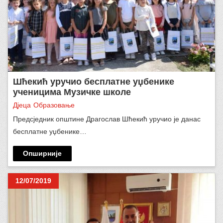
Шћекић уручио бесплатне уџбенике
ученицима Музичке школе
Дјеца
Образовање
Предсједник општине Драгослав Шћекић уручио је данас
бесплатне уџбенике…
Опширније
12/07/2019