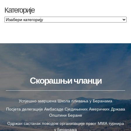
Категорије
Скорашњи чланци
Успјешно завршена Школа пливања у Беранама
Посјета делегације Амбасаде Сједињених Америчких Држава
Општини Беране
Одржан састанак поводом организације првог ММА турнира
у Беранама