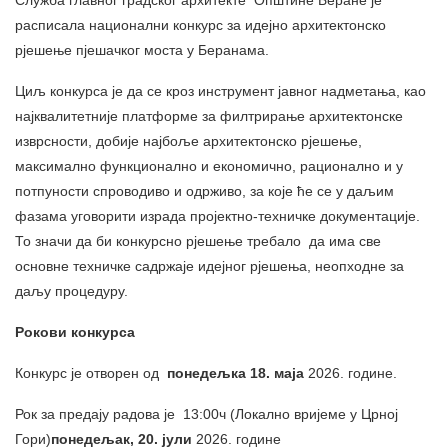
Служба главног градског архитекте Општине Беране је
расписала национални конкурс за идејно архитектонско
рјешење пјешачког моста у Беранама.
Циљ конкурса је да се кроз инструмент јавног надметања, као
најквалитетније платформе за филтрирање архитектонске
изврсности, добије најбоље архитектонско рјешење,
максимално функционално и економично, рационално и у
потпуности спроводиво и одрживо, за које ће се у даљим
фазама уговорити израда пројектно-техничке документације.
То значи да би конкурсно рјешење требало да има све
основне техничке садржаје идејног рјешења, неопходне за
даљу процедуру.
Рокови конкурса
Конкурс је отворен од
понедељка
18
.
маја
2026. године.
Рок за предају радова је 13:00ч (Локално вријеме у Црној
Гори)
понедељак
,
20
.
јули
2026. године