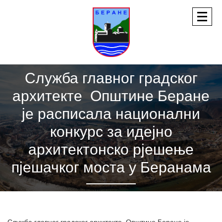
Служба главног градског
архитекте Општине Беране
је расписала национални
конкурс за идејно
архитектонско рјешење
пјешачког моста у Беранама