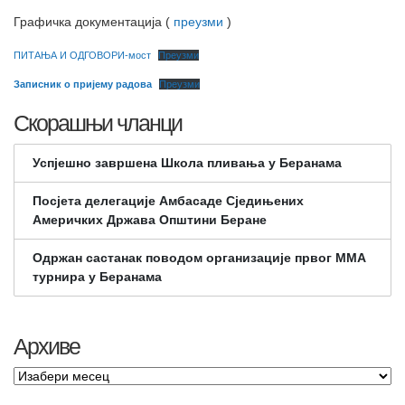
Графичка документација (
преузми
)
ПИТАЊА И ОДГОВОРИ-мост
Преузми
Записник о пријему радова
Преузми
Скорашњи чланци
Успјешно завршена Школа пливања у Беранама
Посјета делегације Амбасаде Сједињених
Америчких Држава Општини Беране
Одржан састанак поводом организације првог ММА
турнира у Беранама
Архиве