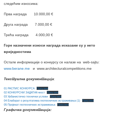
следећим износима:
Прва награда 10.000,00 €
Друга награда 7.000,00 €
Трећа награда 4.000,00 €
Горе назначени износи награда исказани су у
нето
вриједностима
Остале информације о конкурсу се налазе на web-sajtu:
www.berane.me
и www.аrchitecturalcompetitions.me
Текстуална документација
:
01 РАСПИС КОНКУРСА
Преузми
02 КОНКУРСНИ ЗАДАТАК-мост
Преузми
03 Урбанистичко технички услови
Преузми
04 Eлаборат о резултатима геотехничких истраживања (1)
Преузми
05 Пројекат геотехничких истраживања
Преузми
Графичка документација: