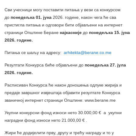
Сви учесници могу поставити питања у вези са конкурсом
до
понедељка
01
.
јуна
2026. године, након чега ће сва
пристигла питања и одговори бити објављени на интернет
страници Општине Беране
најкасније
до
понедељка
15
.
јуна
202
6
. године
.
Питања се шаљу на адресу:
arhitekta@berane.co.me
Резултати Конкурса биће објављени до
понедељка
27
.
јула
202
6
.
г
одине
.
Расписивач Конкурса ће након доношења одлуке жирија и
предаје завршног извјештаја објавити резултате Конкурса
званичној интернет страници Општине: www.berane.me
Укупни конкурсни фонд износи нето 30.000,00 € а укупни
наградни фонд износи нето 21.000,00 € .
Жири ће додијелити прву, другу и трећу награду и то у