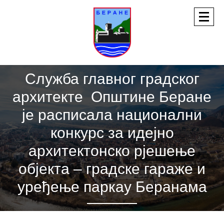
Служба главног градског
архитекте Општине Беране
је расписала национални
конкурс за идејно
архитектонско рјешење
објекта – градске гараже и
уређење паркау Беранама