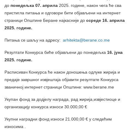
до
понедељка
07
.
априла
2025. године, након чега ће сва
пристигла питања и одговори бити објављени на интернет
страници Општине Беране најкасније до
ссреде
16
.
априла
202
5
. године
.
Питања се шаљу на адресу:
arhitekta@berane.co.me
Резултати Конкурса биће објављени до понедељка
16
.
јуна
202
5
.
г
одине
.
Расписивач Конкурса ће након доношења одлуке жирија и
предаје завршног извјештаја објавити резултате Конкурса
званичној интернет страници Општине: www.berane.me
Укупан фонд за додјелу награда, рад жирија,извјестиоце и
организацију конкурса износи 30.000,00 €
Укупни наградни фонд износи 21.000,00 € у следећим
износима .