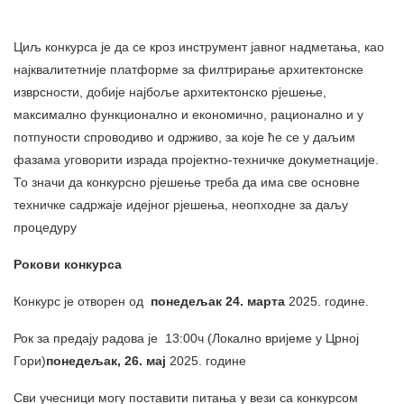
Циљ конкурса је да се кроз инструмент јавног надметања, као
најквалитетније платформе за филтрирање архитектонске
изврсности, добије најбоље архитектонско рјешење,
максимално функционално и економично, рационално и у
потпуности спроводиво и одрживо, за које ће се у даљим
фазама уговорити израда пројектно-техничке докуметнације.
То значи да конкурсно рјешење треба да има све основне
техничке садржаје идејног рјешења, неопходне за даљу
процедуру
Рокови конкурса
Конкурс је отворен од
понедељак
24
.
марта
2025. године.
Рок за предају радова је 13:00ч (Локално вријеме у Црној
Гори)
понедељак
,
26
.
мај
2025. године
Сви учесници могу поставити питања у вези са конкурсом