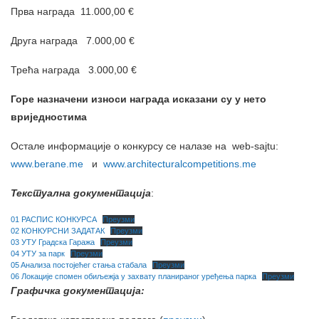
Прва награда 11.000,00 €
Друга награда 7.000,00 €
Трећа награда 3.000,00 €
Горе назначени износи награда исказани су у
нето
вриједностима
Остале информације о конкурсу се налазе на web-sajtu:
www.berane.me
и
www.аrchitecturalcompetitions.me
Текстуална документација
:
01 РАСПИС КОНКУРСА
Преузми
02 КОНКУРСНИ ЗАДАТАК
Преузми
03 УТУ Градска Гаража
Преузми
04 УТУ за парк
Преузми
05 Aнализа постојећег стања стабала
Преузми
06 Локације спомен обиљежја у захвату планираног уређења парка
Преузми
Графичка документација: