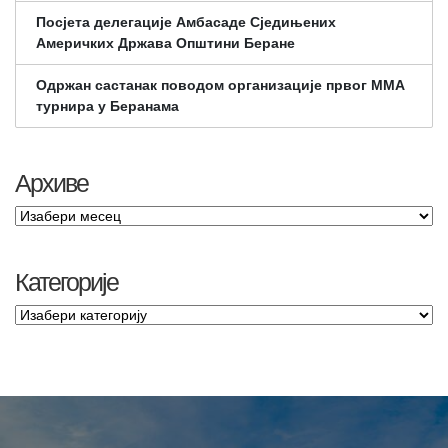
Посјета делегације Амбасаде Сједињених
Америчких Држава Општини Беране
Одржан састанак поводом организације првог ММА
турнира у Беранама
Архиве
Категорије