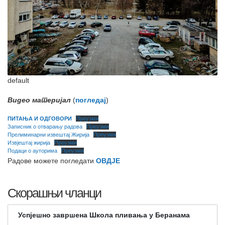
default
Видео материјал
(
погледај
)
ПИТАЊА И ОДГОВОРИ
Преузми
Записник о отварању радова
Преузми
Прелиминарни извештај Жирија
Преузми
Извјештај жирија
Преузми
Подаци о ауторима
Преузми
Радове можете погледати
ОВДЈЕ
Скорашњи чланци
Успјешно завршена Школа пливања у Беранама