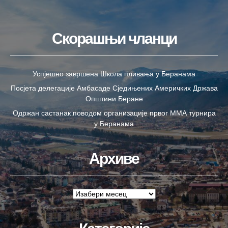
Скорашњи чланци
Успјешно завршена Школа пливања у Беранама
Посјета делегације Амбасаде Сједињених Америчких Држава
Општини Беране
Одржан састанак поводом организације првог ММА турнира
у Беранама
Архиве