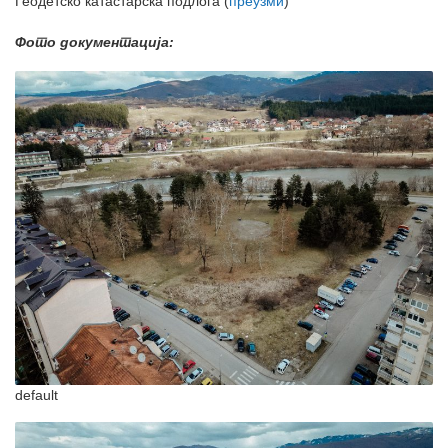
Геодетско катастарска подлога (
преузми
)
Фото документација:
default