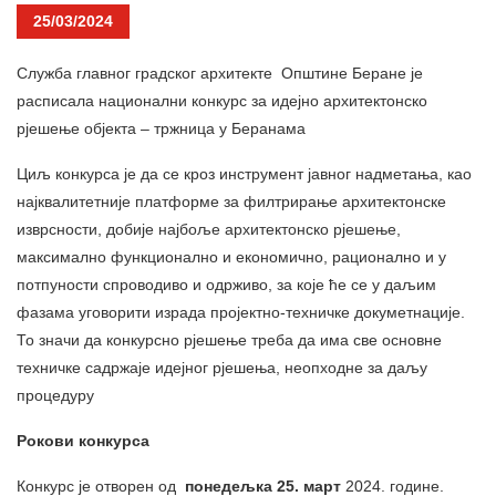
25/03/2024
Служба главног градског архитекте Општине Беране је
расписала национални конкурс за идејно архитектонско
рјешење објекта – тржница
у Беранама
Циљ конкурса је да се кроз инструмент јавног надметања, као
најквалитетније платформе за филтрирање архитектонске
изврсности, добије најбоље архитектонско рјешење,
максимално функционално и економично, рационално и у
потпуности спроводиво и одрживо, за које ће се у даљим
фазама уговорити израда пројектно-техничке докуметнације.
То значи да конкурсно рјешење треба да има све основне
техничке садржаје идејног рјешења, неопходне за даљу
процедуру
Рокови конкурса
Конкурс је отворен од
понедељка 25
.
март
2024. године.