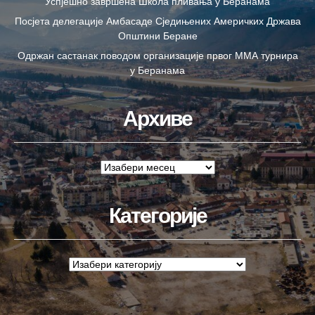
Успјешно завршена Школа пливања у Беранама
Посјета делегације Амбасаде Сједињених Америчких Држава
Општини Беране
Одржан састанак поводом организације првог ММА турнира
у Беранама
Архиве
Категорије