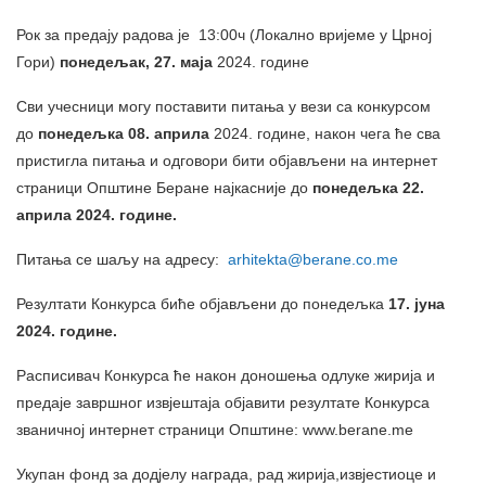
Рок за предају радова је 13:00ч (Локално вријеме у Црној
Гори)
понедељак
,
27
.
маја
2024. године
Сви учесници могу поставити питања у вези са конкурсом
до
понедељка
08
.
априла
2024. године, након чега ће сва
пристигла питања и одговори бити објављени на интернет
страници Општине Беране најкасније до
понедељ
ка
22
.
априла
202
4
. године
.
Питања се шаљу на адресу:
arhitekta@berane.co.me
Резултати Конкурса биће објављени до понедељка
17
.
јуна
202
4
.
г
одине
.
Расписивач Конкурса ће након доношења одлуке жирија и
предаје завршног извјештаја објавити резултате Конкурса
званичној интернет страници Општине: www.berane.me
Укупан фонд за додјелу награда, рад жирија,извјестиоце и