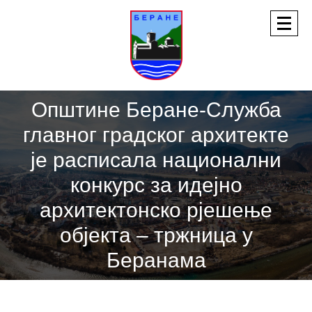
Општине Беране-Служба
главног градског архитекте
је расписала национални
конкурс за идејно
архитектонско рјешење
објекта – тржница у
Беранама