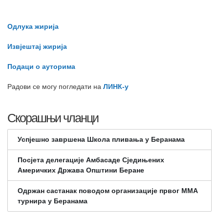
Одлука жирија
Извјештај жирија
Подаци о ауторима
Радови се могу погледати на
ЛИНК-у
Скорашњи чланци
Успјешно завршена Школа пливања у Беранама
Посјета делегације Амбасаде Сједињених
Америчких Држава Општини Беране
Одржан састанак поводом организације првог ММА
турнира у Беранама