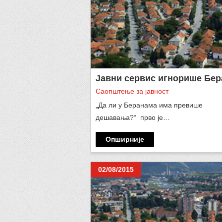
Јавни сервис игнорише Бер
Саопштење за јавност
„Да ли у Беранама има превише
дешавања?“ прво је…
Опширније
02/08/2015