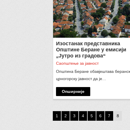
Изостанак представника
Општине Беране у емисији
„Јутро из градова“
Саопштење за јавност
Општина Беране обавјештава беранск
црногорску јавност да је…
Опширније
1
2
3
4
5
6
7
8