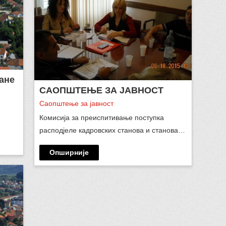
ане
САОПШТЕЊЕ ЗА ЈАВНОСТ
Саопштење за јавност
Комисија за преиспитивање поступка
расподјеле кадровских станова и станова…
Опширније