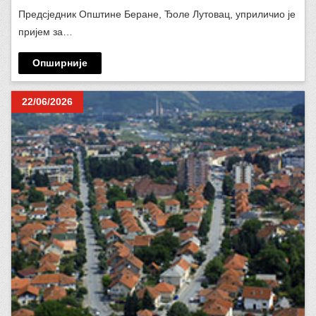
Предсједник Општине Беране, Ђоле Лутовац, уприличио је
пријем за…
Опширније
22/06/2026