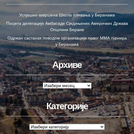
Успјешно завршена Школа пливања у Беранама
Посјета делегације Амбасаде Сједињених Америчких Држава
Општини Беране
Одржан састанак поводом организације првог ММА турнира
у Беранама
Архиве
Категорије