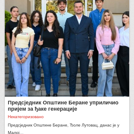
Предсједник Општине Беране уприличио
пријем за ђаке генерације
Некатегоризовано
Предсједник Општине Беране, Ђоле Лутовац, данас је у
Малој…