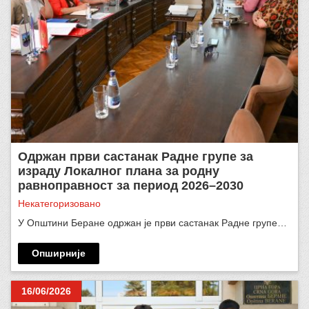
Oдржан први састанак Радне групе за
израду Локалног плана за родну
равноправност за период 2026–2030
Некатегоризовано
У Општини Беране одржан је први састанак Радне групе…
Опширније
16/06/2026