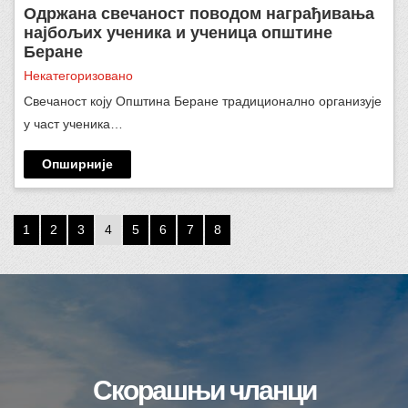
Одржана свечаност поводом награђивања
најбољих ученика и ученица општине
Беране
Некатегоризовано
Свечаност коју Општина Беране традиционално организује
у част ученика…
Опширније
1
2
3
4
5
6
7
8
Скорашњи чланци