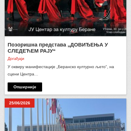
Позоришна представа „ДОВИЂЕЊА У
СЛЕДЕЋЕМ РАЈУ“
Догађаји
У оквиру манифестације „Беранско културно љето“, на
сцени Центра…
Опширније
25/06/2026