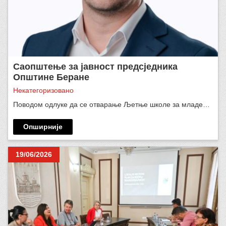
Саопштење за јавност предсједника
Општине Беране
Некатегоризовано
Поводом одлуке да се отварање Љетње школе за младе…
Опширније
19/06/2026