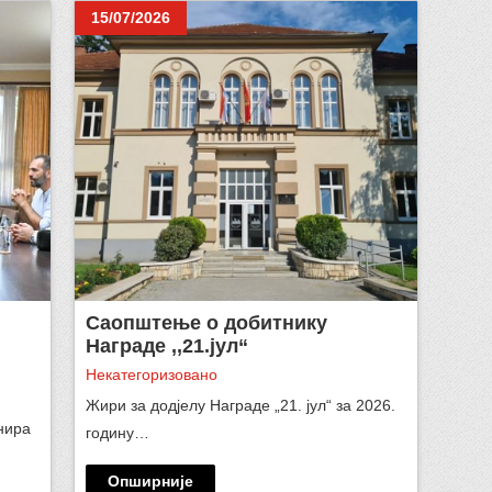
15/07/2026
Саопштење о добитнику
Награде ,,21.јул“
Некатегоризовано
Жири за додјелу Награде „21. јул“ за 2026.
нира
годину…
Опширније