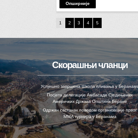
Опширније
1
2
3
4
5
Скорашњи чланци
Успјешно завршена Школа пливања у Беранам
Посјета делегације Амбасаде Сједињених
Америчких Држава Општини Беране
Одржан састанак поводом организације првог
ММА турнира у Беранама