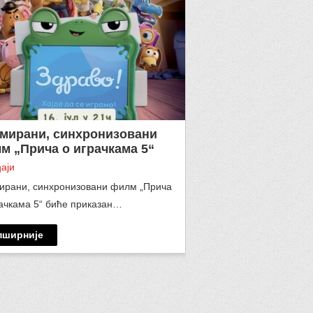
мирани, синхронизовани
м „Прича о играчкама 5“
аји
ирани, синхронизовани филм „Прича
рачкама 5“ биће приказан…
пширније