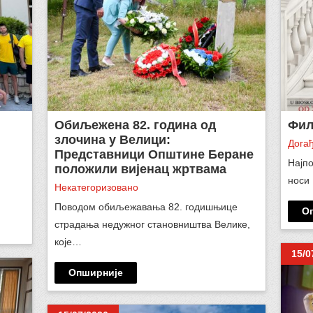
Oбиљежена 82. година од
Фил
злочина у Велици:
Догађ
Представници Општине Беране
Најпо
положили вијенац жртвама
носи
Некатегоризовано
Поводом обиљежавања 82. годишњице
О
страдања недужног становништва Велике,
које…
15/0
Опширније