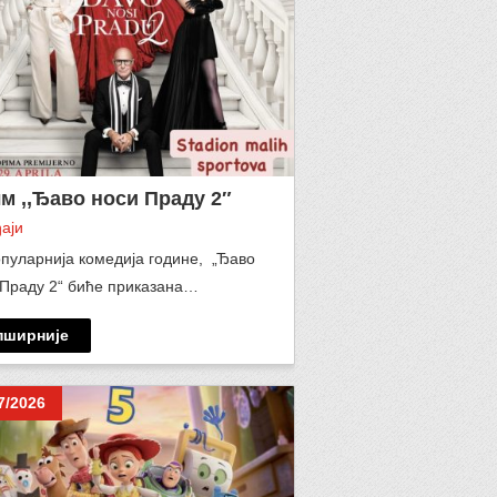
м ,,Ђаво носи Праду 2″
аји
пуларнија комедија године, „Ђаво
 Праду 2“ биће приказана…
пширније
7/2026