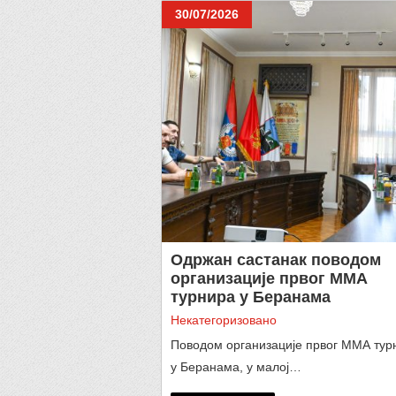
30/07/2026
Одржан састанак поводом
организације првог ММА
турнира у Беранама
Некатегоризовано
Поводом организације првог MMA тур
у Беранама, у малој…