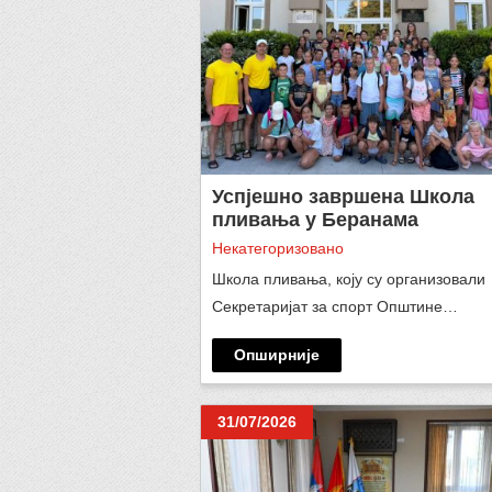
Успјешно завршена Школа
пливања у Беранама
Некатегоризовано
Школа пливања, коју су организовали
Секретаријат за спорт Општине…
Опширније
31/07/2026