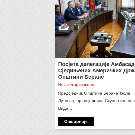
Посјета делегације Амбасад
Сједињених Америчких Држ
Општини Беране
Некатегоризовано
Предсједник Општине Беране Ђоле
Лутовац, предсједница Скупштине оп
Вида…
Опширније