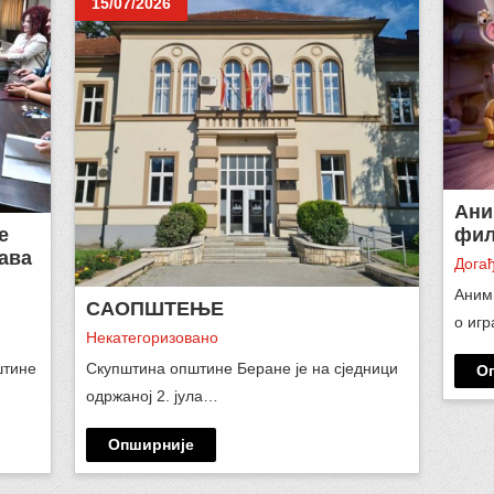
15/07/2026
Ани
е
фил
ава
Догађ
Аним
САОПШТЕЊЕ
о иг
Некатегоризовано
штине
Скупштина општине Беране је на сједници
О
одржаној 2. јула…
Опширније