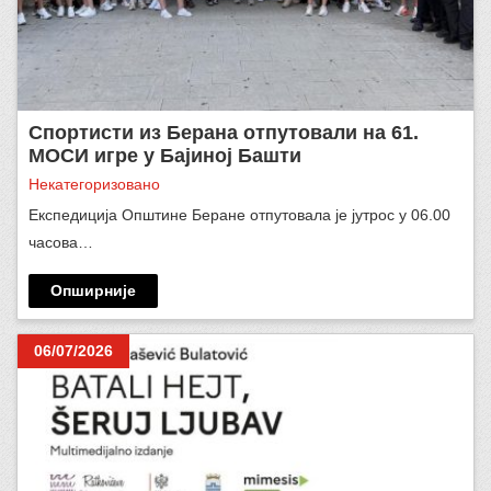
Спортисти из Берана отпутовали на 61.
МОСИ игре у Бајиној Башти
Некатегоризовано
Експедиција Општине Беране отпутовала је јутрос у 06.00
часова…
Опширније
06/07/2026