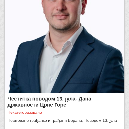
Честитка поводом 13. јула- Дана
државности Црне Горе
Некатегоризовано
Поштоване грађанке и грађани Берана, Поводом 13. јула –
…