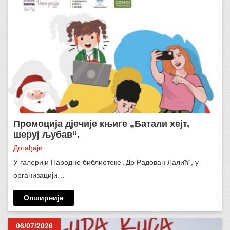
Промоција дјечије књиге „Батали хејт,
шеруј љубав“.
Догађаји
У галерији Народне библиотеке „Др Радован Лалић“, у
организацији…
Опширније
06/07/2026