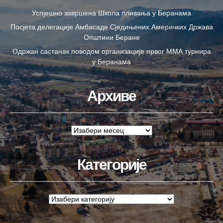
Успјешно завршена Школа пливања у Беранама
Посјета делегације Амбасаде Сједињених Америчких Држава
Општини Беране
Одржан састанак поводом организације првог ММА турнира
у Беранама
Архиве
Категорије