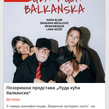
Позоришна представа „Луда кућа
балканска“
Догађаји
У оквиру манифестације „Беранско културно љето“, на