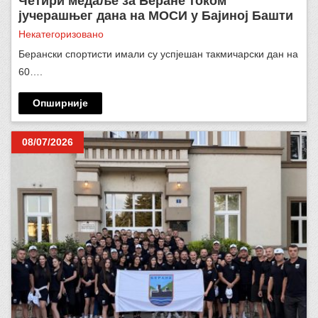
Четири медаље за Беране током
јучерашњег дана на МОСИ у Бајиној Башти
Некатегоризовано
Берански спортисти имали су успјешан такмичарски дан на
60….
Опширније
08/07/2026