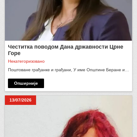
Честитка поводом Дана државности Црне
Горе
Некатегоризовано
Поштоване грађанке и грађани, У име Општине Беране и…
Опширније
13/07/2026