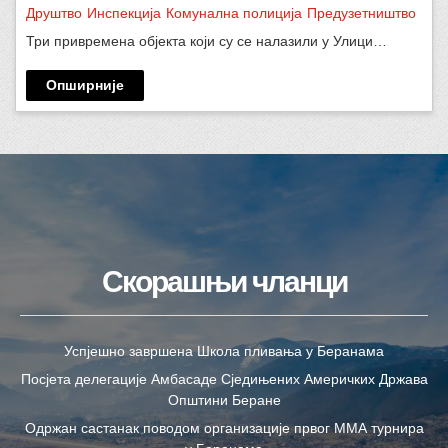
Друштво
Инспекција
Комунална полиција
Предузетништво
Три привремена објекта који су се налазили у Улици…
Опширније
Скорашњи чланци
Успјешно завршена Школа пливања у Беранама
Посјета делегације Амбасаде Сједињених Америчких Држава
Општини Беране
Одржан састанак поводом организације првог ММА турнира