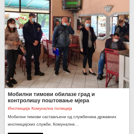
Мобилни тимови обилазе град и
контролишу поштовање мјера
Инспекција
Комунална полиција
Мобилни тимови састављени од службеника државних
инспекцијских служби, Комуналне…