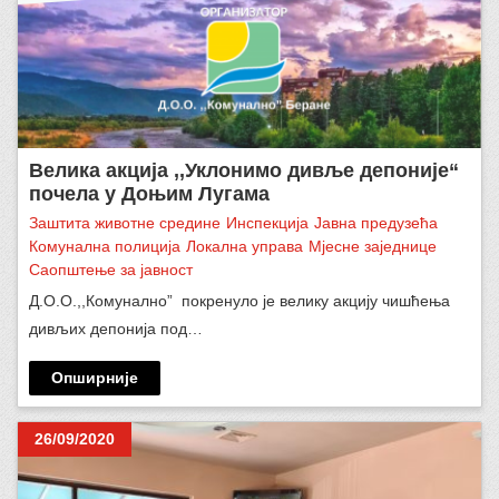
Велика акција ,,Уклонимо дивље депоније“
почела у Доњим Лугама
Заштита животне средине
Инспекција
Јавна предузећа
Комунална полиција
Локална управа
Мјесне заједнице
Саопштење за јавност
Д.О.О.,,Комунално” покренуло је велику акцију чишћења
дивљих депонија под…
Опширније
26/09/2020