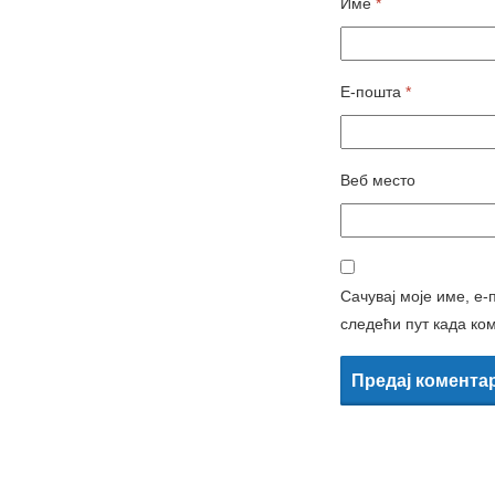
Име
*
Е-пошта
*
Веб место
Сачувај моје име, е-
следећи пут када ко