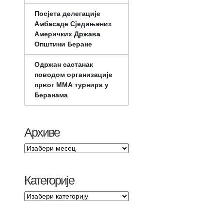
Посјета делегације
Амбасаде Сједињених
Америчких Држава
Општини Беране
Одржан састанак
поводом организације
првог ММА турнира у
Беранама
Архиве
Категорије