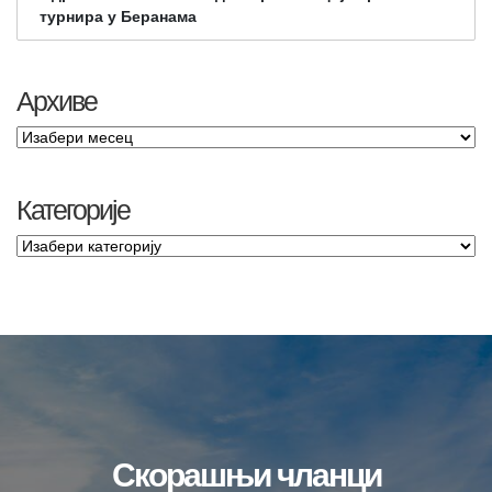
турнира у Беранама
Архиве
Категорије
Скорашњи чланци