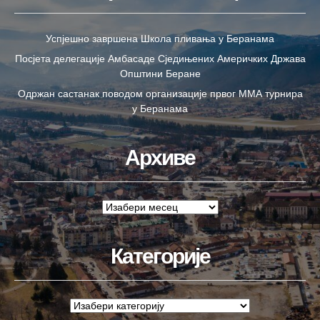
Успјешно завршена Школа пливања у Беранама
Посјета делегације Амбасаде Сједињених Америчких Држава
Општини Беране
Одржан састанак поводом организације првог ММА турнира
у Беранама
Архиве
Категорије