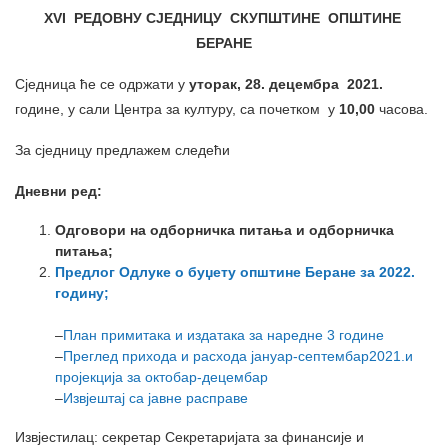
XVI РЕДОВНУ СЈЕДНИЦУ СКУПШТИНЕ ОПШТИНЕ
БЕРАНЕ
Сједница ће се одржати у
уторак, 28. децембра
2021.
године, у сали Центра за културу, са почетком у
10,00
часова.
За сједницу предлажем следећи
Дневни ред:
Одговори на одборничка питања и одборничка
питања;
Предлог Одлуке о буџету општине Беране за 2022.
годину;
–
План примитака и издатака за наредне 3 године
–
Преглед прихода и расхода јануар-септембар2021.и
пројекција за октобар-децембар
–
Извјештај са јавне расправе
Извјестилац: секретар Секретаријата за финансије и