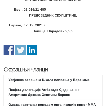
Број: 02-016/21-
485
ПРЕДСЈЕДНИК СКУПШТИНЕ,
Беране,
17. 12.
2021.г.
Новица Обрадовић,с.р.
Скорашњи чланци
Успјешно завршена Школа пливања у Беранама
Посјета делегације Амбасаде Сједињених
Америчких Држава Општини Беране
Одржан састанак поводом организације првог ММА