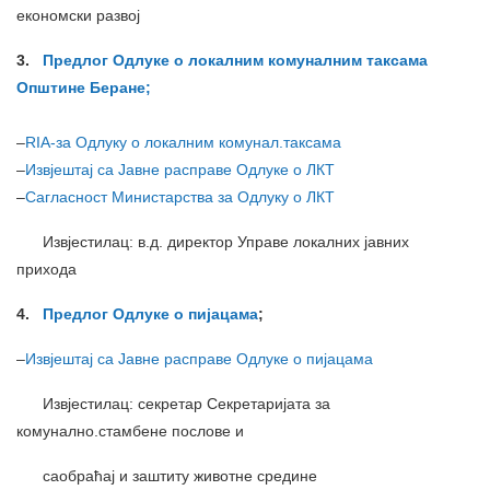
економски развој
3.
Предлог Одлуке о локалним комуналним таксама
Општине Беране;
–
RIA-за Одлуку о локалним комунал.таксама
–
Извјештај са Јавне расправе Одлуке о ЛКТ
–
Сагласност Министарства за Одлуку о ЛКТ
Извјестилац: в.д. директор Управе локалних јавних
прихода
4.
Предлог Одлуке о пијацама
;
–
Извјештај са Јавне расправе Одлуке о пијацама
Извјестилац: секретар Секретаријата за
комунално.стамбене послове и
саобраћај и заштиту животне средине