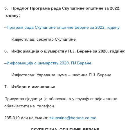
5. Предлог Програма рада Скупштине општине за 2022.
годину;
–
Програм рада Скупштине општине Беране за 2022. годину
Извјестилац: секретар Скупштине
6
. Информација о шумарству П.Ј. Беране за 2020. годину;
–
Информација о шумарству 2020. ПЈ Беране
Извјестилац: Управа за шуме – шефица П.Ј. Беране
7
. Избори и именовања
Присуство сједници је обавезно, а у случају спријечености
обавијестити на телефон
235-319 или на емаил:
skupstina@berane.co.me
.
СКУПШТИНА
ОПШТИНЕ
БЕРАНЕ