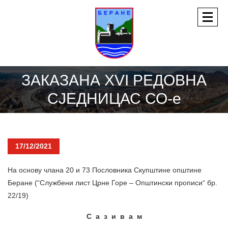
ЗАКАЗАНА XVI РЕДОВНА
СЈЕДНИЦАС СО-е
17/12/2021
На основу члана 20 и 73 Пословника Скупштине општине
Беране (“Службени лист Црне Горе – Општински прописи“ бр.
22/19)
С а з и в а м