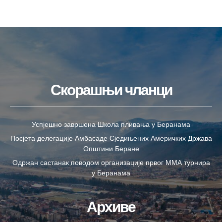
Скорашњи чланци
Успјешно завршена Школа пливања у Беранама
Посјета делегације Амбасаде Сједињених Америчких Држава
Општини Беране
Одржан састанак поводом организације првог ММА турнира
у Беранама
Архиве