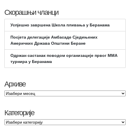
Скорашњи чланци
Успјешно завршена Школа пливања у Беранама
Посјета делегације Амбасаде Сједињених
Америчких Држава Општини Беране
Одржан састанак поводом организације првог ММА
турнира у Беранама
Архиве
Категорије