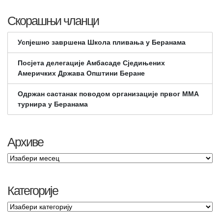
Скорашњи чланци
Успјешно завршена Школа пливања у Беранама
Посјета делегације Амбасаде Сједињених
Америчких Држава Општини Беране
Одржан састанак поводом организације првог ММА
турнира у Беранама
Архиве
Категорије