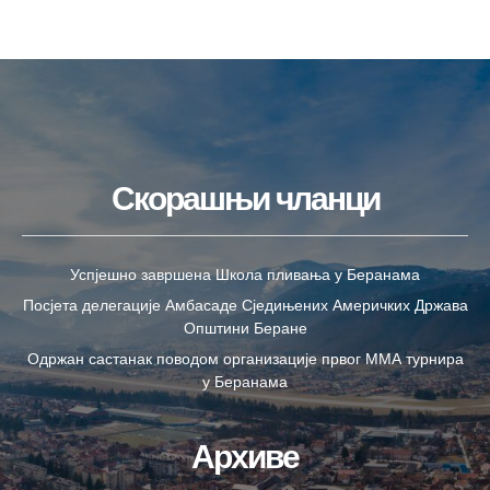
Скорашњи чланци
Успјешно завршена Школа пливања у Беранама
Посјета делегације Амбасаде Сједињених Америчких Држава
Општини Беране
Одржан састанак поводом организације првог ММА турнира
у Беранама
Архиве