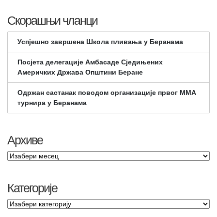
Скорашњи чланци
Успјешно завршена Школа пливања у Беранама
Посјета делегације Амбасаде Сједињених
Америчких Држава Општини Беране
Одржан састанак поводом организације првог ММА
турнира у Беранама
Архиве
Категорије