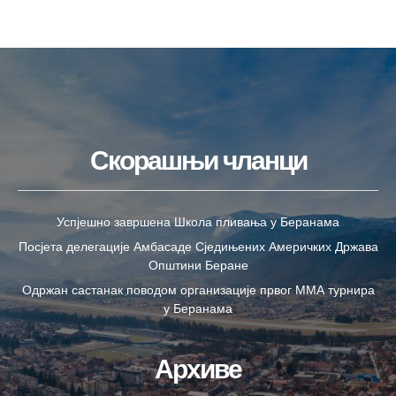
Скорашњи чланци
Успјешно завршена Школа пливања у Беранама
Посјета делегације Амбасаде Сједињених Америчких Држава
Општини Беране
Одржан састанак поводом организације првог ММА турнира
у Беранама
Архиве