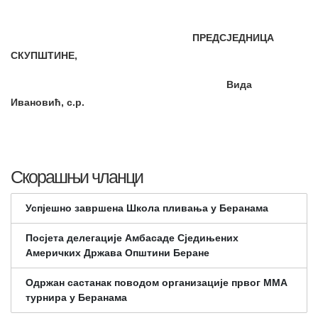
ПРЕДСЈЕДНИЦА
СКУПШТИНЕ,
Вид
a
Ивановић
, с.р.
Скорашњи чланци
Успјешно завршена Школа пливања у Беранама
Посјета делегације Амбасаде Сједињених
Америчких Држава Општини Беране
Одржан састанак поводом организације првог ММА
турнира у Беранама