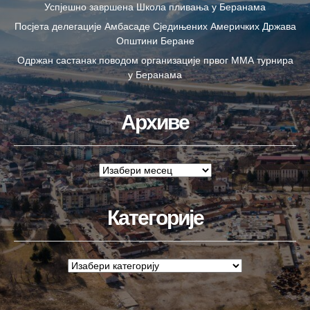
Успјешно завршена Школа пливања у Беранама
Посјета делегације Амбасаде Сједињених Америчких Држава
Општини Беране
Одржан састанак поводом организације првог ММА турнира
у Беранама
Архиве
Категорије