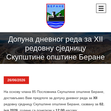
Допуна дневног реда за XII
редовну сједницу
Скупштине општине Беране
26/06/2026
На основу члана 85 Пословника Скупштине општине Беране,
достављамо Вам предлоге за допуну дневног реда за
XII
редовну сједницу Скупштине општине Беране, сазвану за
02.
јул 2026
. године са почетком у
12:00
часова: