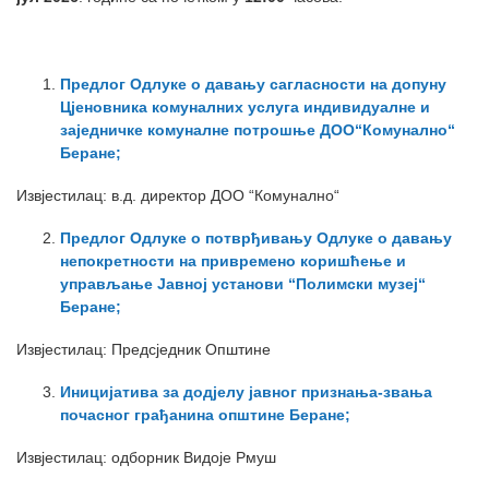
Предлог Одлуке о давању сагласности на допуну
Цјеновника комуналних услуга индивидуалне и
заједничке комуналне потрошње ДОО“Комунално“
Беране;
Извјестилац: в.д. директор ДОО “Комунално“
Предлог Одлуке о потврђивању Одлуке о давању
непокретности на привремено коришћење и
управљање Јавној установи “Полимски музеј“
Беране;
Извјестилац: Предсједник Општине
Иницијатива за додјелу јавног признања-звања
почасног грађанина општине Беране;
Извјестилац: одборник Видоје Рмуш