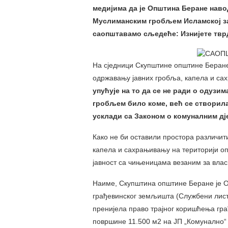
медијима да је Општина Беране нав
Mуслиманским гробљем Исламској за
саопштавамо сљедеће: Изнијете твр
На сједници Скупштине општине Беране к
одржавању јавних гробља, капела и са
упућује на то да се не ради о оду
гробљем било коме, већ се створила 
усклади са Законом о комуналним дј
Како не би оставили простора различи
капела и сахрањивању на територији оп
јавност са чињеницама везаним за вл
Наиме, Скупштина општине Беране је О
грађевинског земљишта (Службени лист 
пренијела право трајног коришћења гра
површине 11.500 м2 на ЈП „Комунално“ 