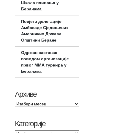
Школа пливања у
Беранама
Посјета делегације
Амбасаде Сједињених
Америчких Држава
Општини Беране
Одржан састанак
поводом организације
првог ММА турнира у
Беранама
Архиве
Категорије