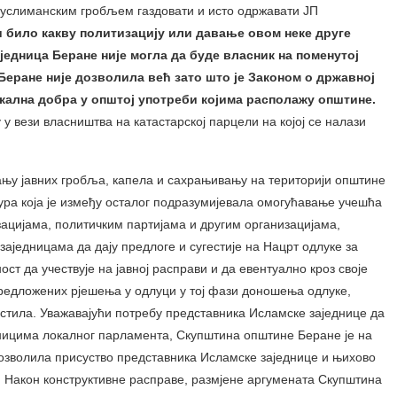
муслиманским гробљем газдовати и исто одржавати ЈП
 било какву политизацију или давање овом неке друге
једница Беране није могла да буде власник на поменутој
 Беране није дозволила већ зато што је Законом о државној
кална добра у општој употреби којима располажу општине.
 вези власништва на катастарској парцели на којој се налази
њу јавних гробља, капела и сахрањивању на територији општине
ура која је између осталог подразумијевала омогућавање учешћа
зацијама, политичким партијама и другим организацијама,
аједницама да дају предлоге и сугестије на Нацрт одлуке за
ст да учествује на јавној расправи и да евентуално кроз своје
 предложених рјешења у одлуци у тој фази доношења одлуке,
стила. Уважавајући потребу представника Исламске заједнице да
ницима локалног парламента, Скупштина општине Беране је на
дозволила присуство представника Исламске заједнице и њихово
 Након конструктивне расправе, размјене аргумената Скупштина