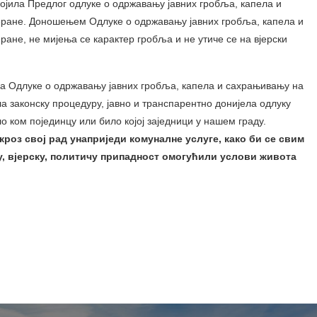
ојила Предлог одлуке о одржавању јавних гробља, капела и
еране. Доношењем Одлуке о одржавању јавних гробља, капела и
ане, не мијења се карактер гробља и не утиче се на вјерски
а Одлуке о одржавању јавних гробља, капела и сахрањивању на
 законску процедуру, јавно и транспарентно донијела одлуку
ло ком појединцу или било којој заједници у нашем граду.
роз свој рад унаприједи комуналне услуге, како би се свим
у, вјерску, политичу припадност омогућили услови живота