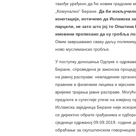
такође уређено да ће новим градским 
„Комунално“ Беране.
Да би искључили
конотације, истичемо да Исламска за
парцели, не зато што јој то Општина
имовини прописано да су гробља ло
Овим завршавамо сваку даљу полемику у
ново муслиманско гробље.
У поступку доношења Одлуке о одржава
Беране, спроведена је законска процед
на јавној расправи: невладиним органи
правним и физичким лицима и мјесним з
вријеме трајања јавне расправе. Могућно
предлоге и сугестије утиче на измјену
Исламска заједница Беране није искори
се директно обрате грађанима и одбор
сједници одржаној 09.09.2019. године 
обраћање за скупштинском говорницом.