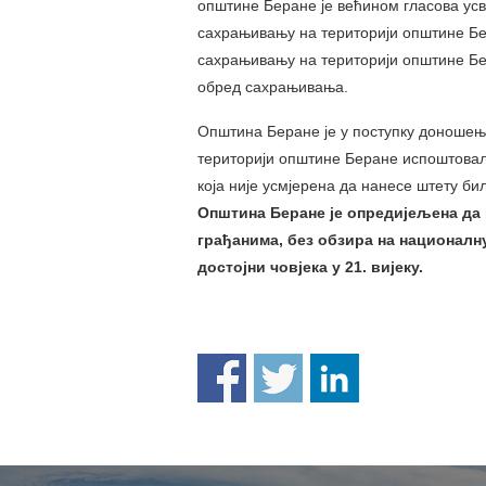
општине Беране је већином гласова усв
сахрањивању на територији општине Б
сахрањивању на територији општине Бер
обред сахрањивања.
Општина Беране је у поступку доношењ
територији општине Беране испоштовала
која није усмјерена да нанесе штету би
Општина Беране је опредијељена да к
грађанима, без обзира на националн
достојни човјека у 21. вијеку.