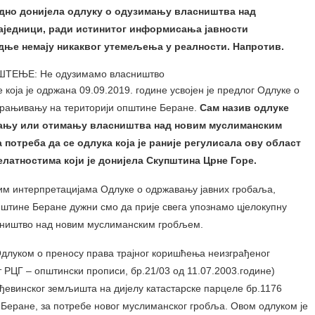
одно донијела одлуку о одузимању власништва над
једници, ради истинитог информисања јавности
дње немају никаквог утемељења у реалности. Напротив.
оја је одржана 09.09.2019. године усвојен је предлог Одлуке о
храњивању на територији општине Беране.
Сам назив одлуке
зимању или отимању власништва над новим муслиманским
потреба да се одлука која је раније регулисала ову област
елатностима који је донијела Скупштина Црне Горе.
тим интерпретацијама Одлуке о одржавању јавних гробаља,
штине Беране дужни смо да прије свега упознамо цјелокупну
асништво над новим муслиманским гробљем.
длуком о преносу права трајног коришћења неизграђеног
РЦГ – општински прописи, бр.21/03 од 11.07.2003.године)
ђевинског земљишта на дијелу катастарске парцеле бр.1176
Беране, за потребе новог муслиманског гробља. Овом одлуком је