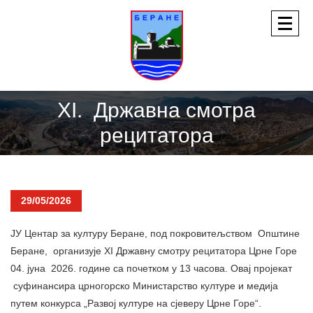
XI. Државна смотра
рецитатора
29/05/2026
ЈУ Центар за културу Беране, под покровитељством Општине
Беране, организује XI Државну смотру рецитатора Црне Горе
04. jуна 2026. године са почетком у 13 часова. Овај пројекат
суфинансира црногорско Министарство културе и медија
путем конкурса „Развој културе на сјеверу Црне Горе“.