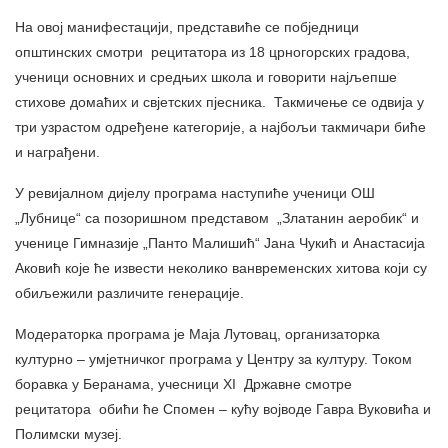
На овој манифестацији, представиће се побједници
општинских смотри рецитатора из 18 црногорских градова,
ученици основних и средњих школа и говорити најљепше
стихове домаћих и свјетских пјесника. Такмичење се одвија у
три узрастом одређене категорије, а најбољи такмичари биће
и награђени.
У ревијалном дијелу програма наступиће ученици ОШ
„Лубнице“ са позоришном представом „Златанин аеробик“ и
ученице Гимназије „Панто Малишић“ Јана Чукић и Анастасија
Аковић које ће извести неколико ванвременских хитова који су
обиљежили различите генерације.
Mодераторка програма је Маја Лутовац, организаторка
културно – умјетничког програма у Центру за културу. Током
боравка у Беранама, учесници XI Државне смотре
рецитатора обићи ће Спомен – кућу војводе Гавра Вуковића и
Полимски музеј.