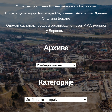
Успјешно завршена Школа пливања у Беранама
Посјета делегације Амбасаде Сједињених Америчких Држава
Општини Беране
Одржан састанак поводом организације првог ММА турнира
у Беранама
Архиве
Категорије