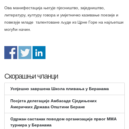
Ова манифестација његује пјесништво, заједништво,
литературу, културу говора и умјетничко казивање поезије и
повезује младе талентоване људе из Црне Горе на најљепши
могући начин.
Скорашњи чланци
Успјешно завршена Школа пливања у Беранама
Посјета делегације Амбасаде Сједињених
Америчких Држава Општини Беране
Одржан састанак поводом организације првог ММА
турнира у Беранама