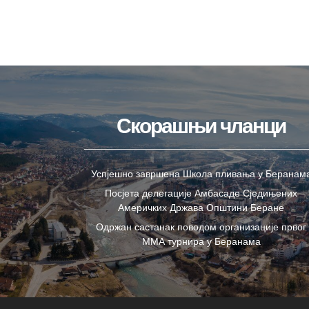
Скорашњи чланци
Успјешно завршена Школа пливања у Беранам
Посјета делегације Амбасаде Сједињених
Америчких Држава Општини Беране
Одржан састанак поводом организације првог
ММА турнира у Беранама