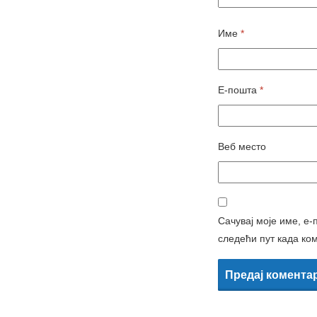
Име
*
Е-пошта
*
Веб место
Сачувај моје име, е-
следећи пут када ко