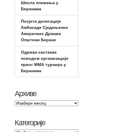
Школа пливања у
Беранама
Посјета делегације
Амбасаде Сједињених
Америчких Држава
Општини Беране
Одржан састанак
поводом организације
првог ММА турнира у
Беранама
Архиве
Категорије