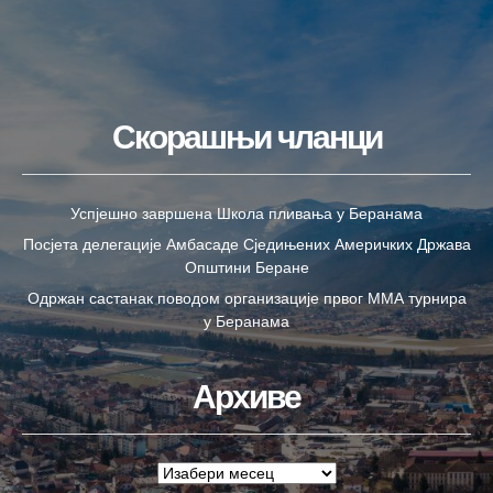
Скорашњи чланци
Успјешно завршена Школа пливања у Беранама
Посјета делегације Амбасаде Сједињених Америчких Држава
Општини Беране
Одржан састанак поводом организације првог ММА турнира
у Беранама
Архиве