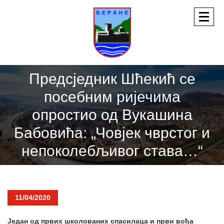
Предсједник Шћекић се
посебним ријечима
опростио од Вукашина
Бабовића: „Човјек чврстог и
непоколебљивог става…“
11/04/2020
Један од првих школованих спасилаца и први вођа