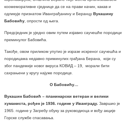
коомеморативне сједнице да се на прави начин, какав и
одликује признатом Иванграђанину и Беранцу
Вукашину
Бабовићу
, опрости од њега.
Предсједник је уједно овим путем изјавио саучешће породици
преминулог Бабовића.
Такође, овом приликом упутио је изразе искреног саучешћа и
породицама недавно приминулих грађана Берана, који су
због пандемије новог вируса КОВИД – 19, морали бити
сахрањени у кругу најуже породице.
О Бабовићу…
Вукашин Бабовић – планинарски ветеран и велики
хуманиста, рођен је 1936. године у Иванграду.
Завршио је
1965. године у Загребу обуку за руководиоца и вођу акције
Горске службе спасавања.