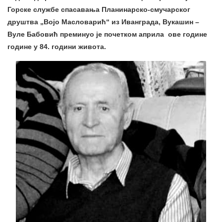
Горске службе спасавања Планинарско-смучарског
друштва „Војо Масловарић“ из Иванграда, Вукашин –
Вулe Бабовић преминуо је почетком априла ове године
године у 84. години живота.