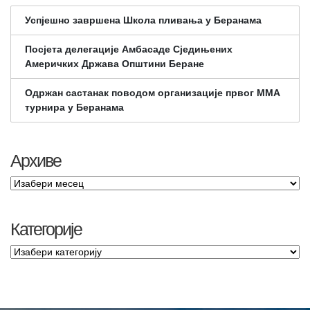
Успјешно завршена Школа пливања у Беранама
Посјета делегације Амбасаде Сједињених
Америчких Држава Општини Беране
Одржан састанак поводом организације првог ММА
турнира у Беранама
Архиве
Категорије