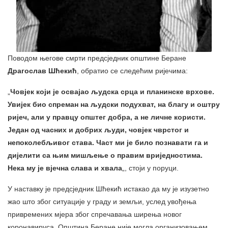
Поводом његове смрти предсједник општине Беране
Драгослав Шћекић
, обратио се следећим ријечима:
„
Човјек који је освајао људска срца и планинске врхове.
Увијек био спреман на људски подухват, на благу и оштру
ријеч, али у правцу општег добра, а не личне користи.
Један од часних и добрих људи, човјек чврстог и
непоколебљивог става. Част ми је било познавати га и
дијелити са њим мишљење о правим вриједностима.
Нека му је вјечна слава и хвала
„, стоји у поруци.
У наставку је предсједник Шћекић истакао да му је изузетно
жао што због ситуације у граду и земљи, услед увођења
привремених мјера због спречавања ширења новог
коронавируса, Општина Беране није могла организовањем