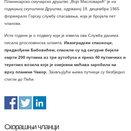
Планинарско-смучарско друштвo „Војо Масловарић“ je на
годишњој скупштини Друштва, одржаној 18. децембра 1965.
формирало Горску службу спасавања, која је бројала пет
чланова.
Исте године је о подвигу који је извела ова Служба данима
писала југословенска штампа.
Иванградски спасиоци,
предвођени Бабовићем, спасили су од сигурне бијеле
смрти 200 путника из три аутобуса и преко 40 путничких и
теретних возила које је снијежна мећава заробила на
врху планине Чакор.
Захвљујући њима путници су безбједно
стигли до Пећи.
Скорашњи чланци