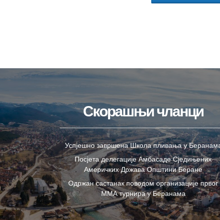
Скорашњи чланци
Успјешно завршена Школа пливања у Беранам
Посјета делегације Амбасаде Сједињених
Америчких Држава Општини Беране
Одржан састанак поводом организације првог
ММА турнира у Беранама