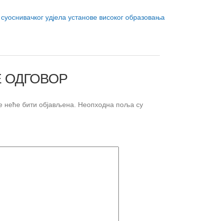
суоснивачког удјела установе високог образовања
 ОДГОВОР
 неће бити објављена.
Неопходна поља су