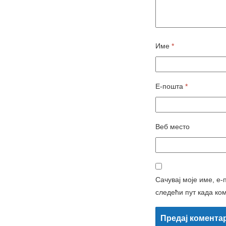
Име
*
Е-пошта
*
Веб место
Сачувај моје име, е-
следећи пут када ко