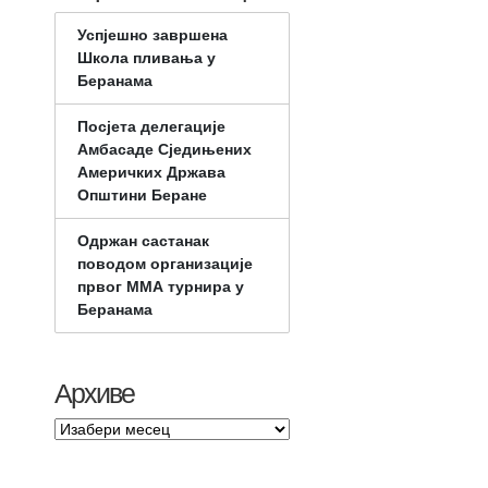
Успјешно завршена
Школа пливања у
Беранама
Посјета делегације
Амбасаде Сједињених
Америчких Држава
Општини Беране
Одржан састанак
поводом организације
првог ММА турнира у
Беранама
Архиве