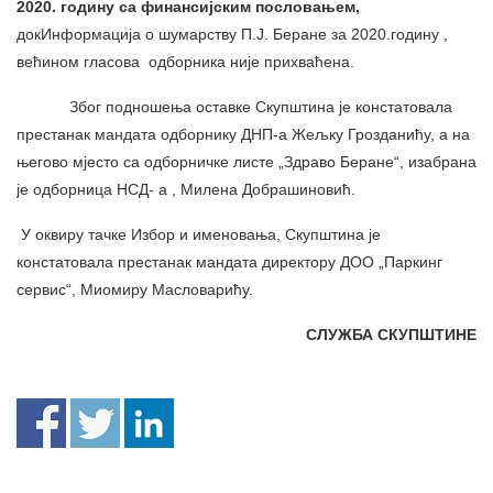
2020. годину са финансијским пословањем,
докИнформација о шумарству П.Ј. Беране за 2020.годину ,
већином гласова одборника није прихваћена.
Због подношења оставке Скупштина је констатовала
престанак мандата одборнику ДНП-а Жељку Грозданићу, а на
његово мјесто са одборничке листе „Здраво Беране“, изабрана
је одборница НСД- а , Милена Добрашиновић.
У оквиру тачке Избор и именовања, Скупштина је
констатовала престанак мандата директору ДОО „Паркинг
сервис“, Миомиру Масловарићу.
СЛУЖБА СКУПШТИНЕ