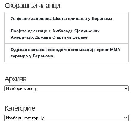
Скорашњи чланци
Успјешно завршена Школа пливања у Беранама
Посјета делегације Амбасаде Сједињених
Америчких Држава Општини Беране
Одржан састанак поводом организације првог ММА
турнира у Беранама
Архиве
Категорије