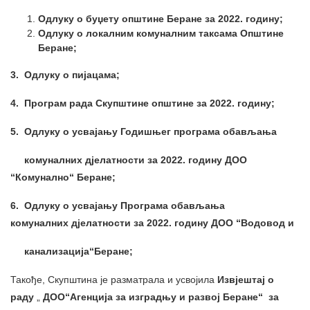
Одлуку о буџету општине Беране за 2022. годину;
Одлуку о локалним комуналним таксама Општине
Беране;
3. Одлук
у
о пијацама;
4. Програм рада Скупштине општине за 2022. годину;
5. Одлуку о усвајању Годишњег програма обављања
комуналних дјелатности за 2022. годину ДОО
“Комунално“ Беране;
6. Одлуку о усвајању Програма обављања
комуналних дјелатности за 2022. годину ДОО “Водовод и
канализација“Беране;
Такође, Скупштина је разматрала и усвојила
Извјештај о
раду
„
ДОО“Агенција за изградњу и развој Беране“ за