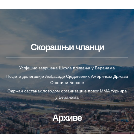
Скорашњи чланци
Успјешно завршена Школа пливања у Беранама
Посјета делегације Амбасаде Сједињених Америчких Држава
Општини Беране
Одржан састанак поводом организације првог ММА турнира
у Беранама
Архиве