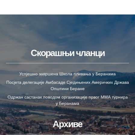
Скорашњи чланци
Успјешно завршена Школа пливања у Беранама
Посјета делегације Амбасаде Сједињених Америчких Држава
Општини Беране
Одржан састанак поводом организације првог ММА турнира
у Беранама
Архиве