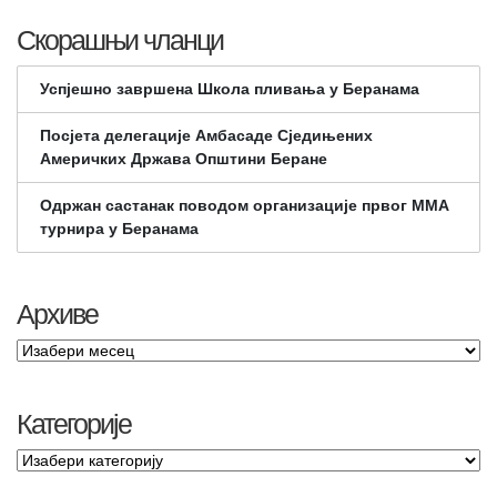
Скорашњи чланци
Успјешно завршена Школа пливања у Беранама
Посјета делегације Амбасаде Сједињених
Америчких Држава Општини Беране
Одржан састанак поводом организације првог ММА
турнира у Беранама
Архиве
Категорије