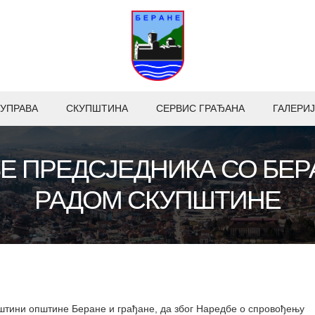
УПРАВА
СКУПШТИНА
СЕРВИС ГРАЂАНА
ГАЛЕРИЈ
 ПРЕДСЈЕДНИКА СО БЕРА
РАДОМ СКУПШТИНЕ
штини општине Беране и грађане, да због Наредбе о спровођењу