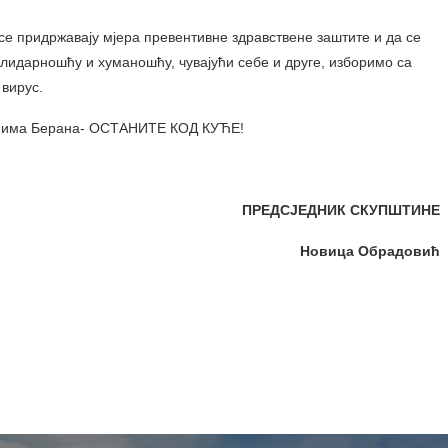
 се придржавају мјера превентивне здравствене заштите и да се
лидарношћу и хуманошћу, чувајући себе и друге, изборимо са
 вирус.
ђанима Берана- ОСТАНИТЕ КОД КУЋЕ!
ПРЕДСЈЕДНИК СКУПШТИНЕ
овица Обрадовић