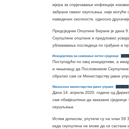
мјера за спрјечавање инфекције изазв
забрани сваког окупљања, није могуће 
наведених околности, односно другачиј
Предсједник Општине Беране је дана 9.
Скупштине општине и предложио усвај
ублажавања последица по грађане и пр
Иницијатива-за-сазивање-хитне-сједнице
Преу
Поступајући по овој иницијативи, а има
и чињеницу да Пословником Скупштине 
обратио сам се Министарству јавне уп
Мишљење министарства јавне управе
Преузми
Дана 14. априла 2020. године од Дирек
сам обавјештење да заказане сједнице 
окушљања.
Истим дописом, упутили су на члан 59 З
када скупштина не може да се састане и