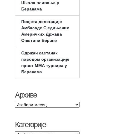
Школа пливања у
Беранама
Посјета делегације
Амбасаде Сједињених
Америчких Држава
Општини Беране
Одржан састанак
поводом организације
првог ММА турнира у
Беранама
Архиве
Категорије