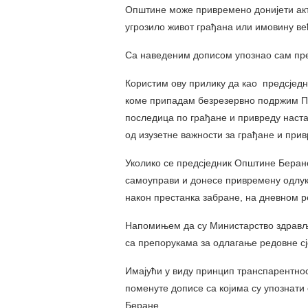
Општине може привремено донијети акт
угрозило живот грађана или имовину ве
Са наведеним дописом упознао сам пр
Користим ову прилику да као предсједн
коме припадам безрезервно подржим П
последица по грађане и привреду настал
од изузетне важности за грађане и прив
Уколико се предсједник Општине Беране
самоуправи и донесе привремену одлуку
након престанка забране, на дневном р
Напомињем да су Министарство здрављ
са препорукама за одлагање редовне с
Имајући у виду принцип транспарентно
поменуте дописе са којима су упознати
Беране.