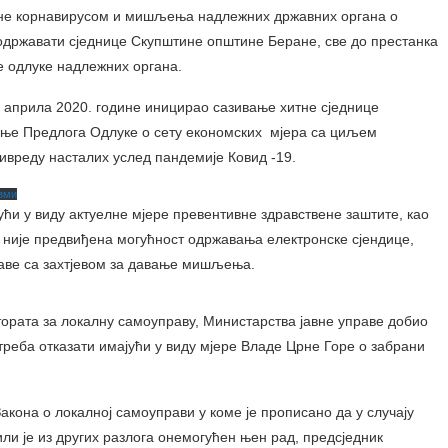
ане корнавирусом и мишљења надлежних државних органа о
одржавати сједнице Скупштине општине Беране, све до престанка
е одлуке надлежних органа.
 априла 2020. године иницирао сазивање хитне сједнице
ање Предлога Одлуке о сету економских мјера са циљем
ивреду насталих услед пандемије Ковид -19.
зми
јући у виду актуелне мјере превентивне здравствене заштите, као
није предвиђена могућност одржавања електронске сјендице,
раве са захтјевом за давање мишљења.
тората за локалну самоуправу, Министарства јавне управе добио
треба отказати имајући у виду мјере Владе Црне Горе о забрани
акона о локалној самоуправи у коме је прописано да у случају
ли је из других разлога онемогућен њен рад, предсједник