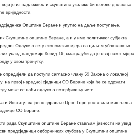
 који је из надлежности скупштине уколико би његово дношење
ће вриједности.
едсједника Општине Беране и упутио на даље поступање.
ик Скупштине општине Беране, а и у име политичког субјекта
редлог Одлуке о сету економских мјера са циљем ублажавања
их услед пандемије Ковид-19, сматрајући да је овај пакет мјера
реду у овом тренутку.
 опредијели да поступи сагласно члану 59 Закона о локалној
 на првој наредној сједници СО Беране која ће се одржати
еду може се наћи одлука о потврђивању исте.
а и Институт за јавно здравље Црне Горе доставили мишљења
једнице СО Беране.
сти рада Скупштине општине Беране стављам јавности на увид
 сви предсједници одборничких клубова у Скупштини општине