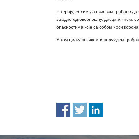
На крају, желим да позовем грађане да
заједно одговорношћу, дисциплином, со
опасностима које са собом носи корона
У том циљу позивам и поручујем гра
Н