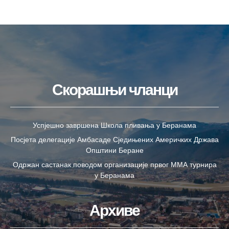
Скорашњи чланци
Успјешно завршена Школа пливања у Беранама
Посјета делегације Амбасаде Сједињених Америчких Држава
Општини Беране
Одржан састанак поводом организације првог ММА турнира
у Беранама
Архиве