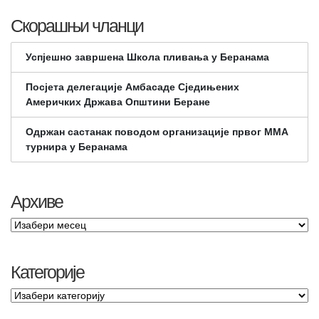
Скорашњи чланци
Успјешно завршена Школа пливања у Беранама
Посјета делегације Амбасаде Сједињених
Америчких Држава Општини Беране
Одржан састанак поводом организације првог ММА
турнира у Беранама
Архиве
Категорије