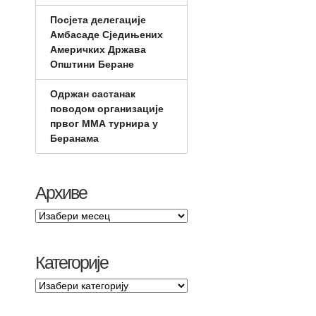
Посјета делегације
Амбасаде Сједињених
Америчких Држава
Општини Беране
Одржан састанак
поводом организације
првог ММА турнира у
Беранама
Архиве
Категорије