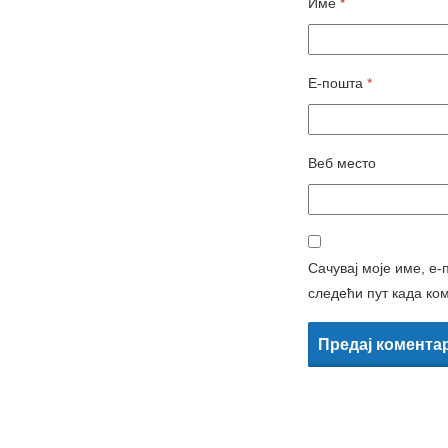
Име
*
Е-пошта
*
Веб место
Сачувај моје име, е-
следећи пут када ко