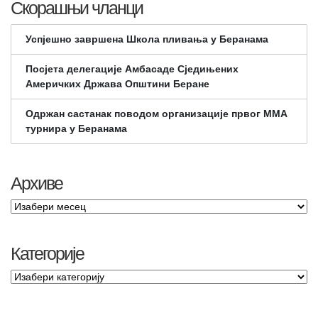
Скорашњи чланци
Успјешно завршена Школа пливања у Беранама
Посјета делегације Амбасаде Сједињених
Америчких Држава Општини Беране
Одржан састанак поводом организације првог ММА
турнира у Беранама
Архиве
Категорије