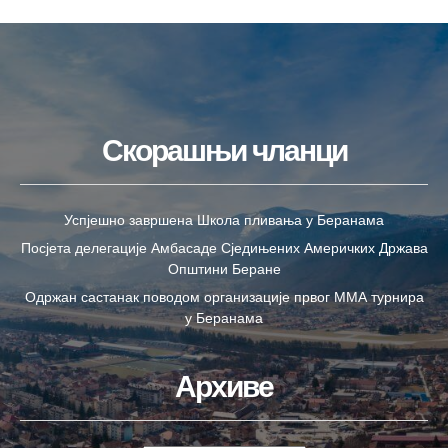
Скорашњи чланци
Успјешно завршена Школа пливања у Беранама
Посјета делегације Амбасаде Сједињених Америчких Држава
Општини Беране
Одржан састанак поводом организације првог ММА турнира
у Беранама
Архиве