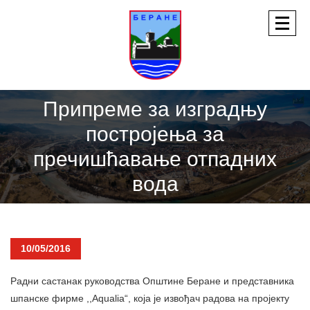
Припреме за изградњу
постројења за
пречишћавање отпадних
вода
10/05/2016
Радни састанак руководства Општине Беране и представника
шпанске фирме ,,Aqualia“, која је извођач радова на пројекту