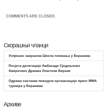
COMMENTS ARE CLOSED.
Скорашњи чланци
Успјешно завршена Школа пливања у Беранама
Посјета делегације Амбасаде Сједињених
Америчких Држава Општини Беране
Одржан састанак поводом организације првог ММА
турнира у Беранама
Архиве