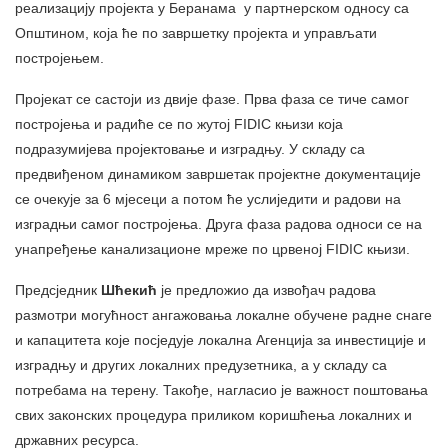
реализацију пројекта у Беранама у партнерском односу са
Општином, која ће по завршетку пројекта и управљати
постројењем.
Пројекат се састоји из двије фазе. Прва фаза се тиче самог
постројења и радиће се по жутој FIDIC књизи која
подразумијева пројектовање и изградњу. У складу са
предвиђеном динамиком завршетак пројектне документације
се очекује за 6 мјесеци а потом ће услиједити и радови на
изградњи самог постројења. Друга фаза радова односи се на
унапређење канализационе мреже по црвеној FIDIC књизи.
Предсједник
Шћекић
је предложио да извођач радова
размотри могућност ангажовања локалне обучене радне снаге
и капацитета које посједује локална Агенција за инвестиције и
изградњу и других локалних предузетника, а у складу са
потребама на терену. Такође, нагласио је важност поштовања
свих законских процедура приликом коришћења локалних и
државних ресурса.