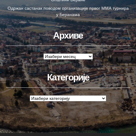
Одржан састанак поводом организације првог ММА турнира
у Беранама
Архиве
Категорије