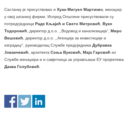
Састанку је присуствовао и
Хуан Мигуел Мартинез
, менаџер
у овој шпанкој фирми. Испред Општине присуствовали су
потредсједници
Раде Кљајић и Свето Митровић
,
Вуко
Тодоровић
, директор д.о.о. ,,Водовод и канализација“,
Миро
Вешовић
, директор д.о.о. ,,Агенција за инвестиције и
изградњу“, руководилац Службе предсједника
Дубравка
Јованчевић
, архитекта
Соња Вуковић,
Маја Гаровић
из
Службе менаџера и и савјетница за управљање ЕУ пројектима
Данка Голубовић
.