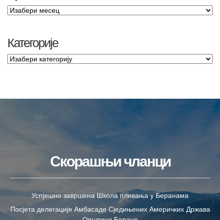
Категорије
Скорашњи чланци
Успјешно завршена Школа пливања у Беранама
Посјета делегације Амбасаде Сједињених Америчких Држава
Општини Беране