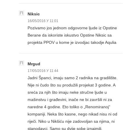
Niksic
16/05/2016 У 11:01
Pozivamo jos jednom odgovorne ljude iz Opstine
Berane da iskoriste iskustvo Opstine Niksic sa
projekta PPOV u kome je izvodjac takodje Aqulia
Mrgud
17/05/2016 У 11:44
Jadni Španci, imaju samo 2 radnika na gradilište.
Nije ni čudo što su produžili projekat 3 godine. A
sreća za njih što imaju neke stručne ljude u
mašinstvu i građevini, inače ne bi završili ni za
naredne 4 godine. Eto toliko o „Renomiranoj“
kompaniji. Neka što kasne, nego nikad nisu ni od
riječi. Niko u Nikšiću nije zadovoljan sa njima, ni
stanodavci. Samo su dvije sobe iznajmili.