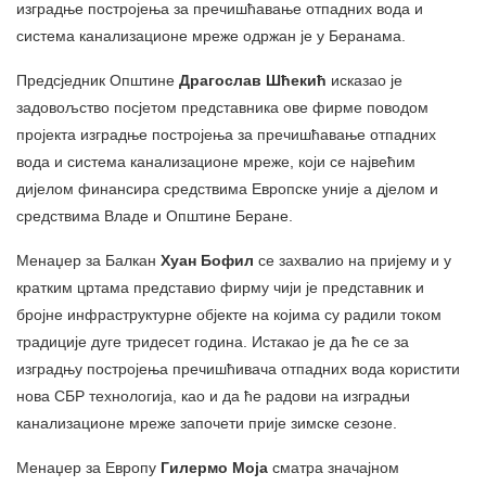
изградње постројења за пречишћавање отпадних вода и
система канализационе мреже одржан је у Беранама.
Предсједник Општине
Драгослав Шћекић
исказао је
задовољство посјетом представника ове фирме поводом
пројекта изградње постројења за пречишћавање отпадних
вода и система канализационе мреже, који се највећим
дијелом финансира средствима Европске уније а дјелом и
средствима Владе и Општине Беране.
Менаџер за Балкан
Хуан Бофил
се захвалио на пријему и у
кратким цртама представио фирму чији је представник и
бројне инфраструктурне објекте на којима су радили током
традиције дуге тридесет година. Истакао је да ће се за
изградњу постројења пречишћивача отпадних вода користити
нова СБР технологија, као и да ће радови на изградњи
канализационе мреже започети прије зимске сезоне.
Менаџер за Европу
Гилермо Моја
сматра значајном