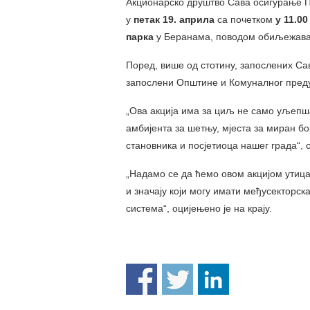
Акционарско друштво Сава осигурање 
у
петак 19. априла
са почетком
у 11.00
парка
у Беранама, поводом обиљежава
Поред, више од стотину, запослених Са
запослени Општине и Комуналног пред
„Ова акција има за циљ не само уљепша
амбијента за шетњу, мјеста за миран бо
становника и посјетиоца нашег града“, 
„Надамо се да ћемо овом акцијом утица
и значају који могу имати међусекторск
система“, оцијењено је на крају.