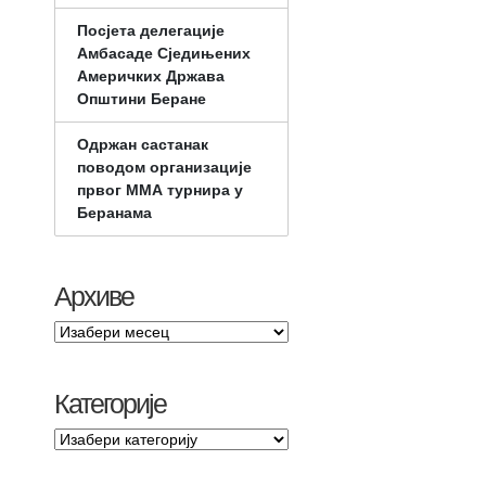
Посјета делегације
Амбасаде Сједињених
Америчких Држава
Општини Беране
Одржан састанак
поводом организације
првог ММА турнира у
Беранама
Архиве
Категорије