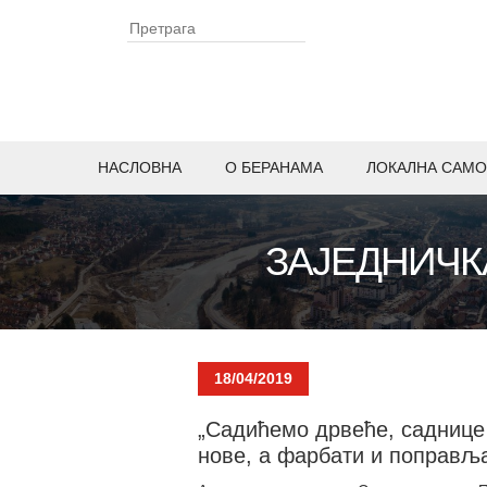
НАСЛОВНА
O БЕРАНАМА
ЛОКАЛНА САМО
ЗАЈЕДНИЧК
18/04/2019
„Садићемо дрвеће, саднице
нове, а фарбати и поправља