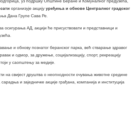
Подгорица, уз подршку Општине Беране
и Комуналног предузећа,
 сати
организује акцију
уређења и обнове Централног градског
ња Дана Групе Сава Ре.
ва осигурања АД, акцији ће присуствовати и представници и
узећа.
вање и обнову познатог беранског парка, већ стварање здравог
равак и одмор, за дружење, социјализацију, спорт, рекреацију
стоји у саопштењу за медије.
ти на свијест друштва о неопходности очувања животне средине
а сарадња и заједничке акције грађана, компанија и институција