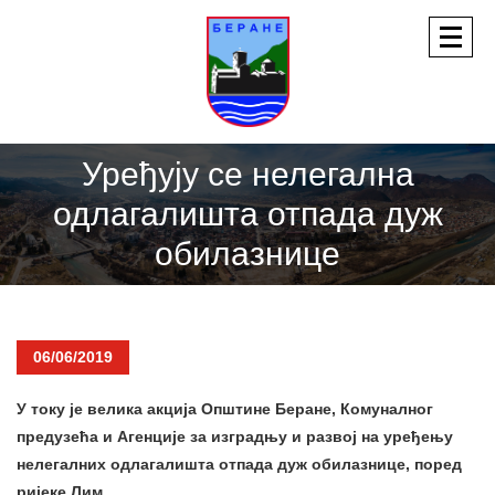
Уређују се нелегална
одлагалишта отпада дуж
обилазнице
06/06/2019
У току је велика акција Општине Беране, Комуналног
предузећа и Агенције за изградњу и развој на уређењу
нелегалних одлагалишта отпада дуж обилазнице, поред
ријеке Лим.