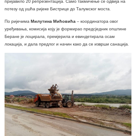
пријавило 20 репрезентација. Само такмичење се одвија на
потезу од ушћа ријеке Бистрице до Талумског моста.
По ријечима
Милутина Мићовића
– координатора овог
уређивања, комисија коју је формирао предсједник општине
Беране је лоцирала, премјерила и евиндетирала осам
локација, и дала предлог и начин како да се изврши санација.