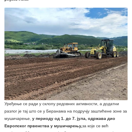
Уређење се ради у склопу редовних активности, а додатни
разлог је тај што се у Беранама на подручју заштићене зоне за
мушичарење,
у периоду од 1. до 7. јула, одржава дио
Европског првенства у мушичарењу,
за које се већ