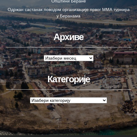
Општини Беране
Одржан састанак поводом организације првог ММА турнира
у Беранама
Архиве
Категорије