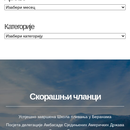
Категорије
Скорашњи чланци
Успјешно завршена Школа пливања у Беранама
Посјета делегације Амбасаде Сједињених Америчких Држава