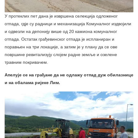
У протеклих пет дана је извршена селекција одложеног
отпада, гдје су радници и механизација Комуналног издвојили
и одвезли на депонију више од 20 камиона комуналног
отпада. Остатак грађевинског отпада је испланиран и
поравњен на три локације, а затим је у плану да се ове
површине ревитализују слојем радне земље и озелене
травним покривачем.
Апелује се на грађане да не одлажу отпад дуж обилазнице
и на обалама ријеке Лим.