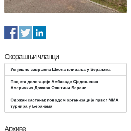
Скорашњи чланци
Успјешно завршена Школа пливања у Беранама
Посјета делегације Амбасаде Сједињених
Америчких Држава Општини Беране
Одржан састанак поводом организације првог ММА
турнира у Беранама
Архиве