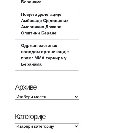
Беранама
Посјета делегације
Амбасаде Сједињених
Америчких Држава
Општини Беране
Одржан састанак
поводом организације
првог ММА турнира у
Беранама
Архиве
Категорије