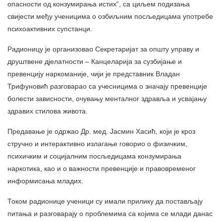
опасности од конзумирања истих“, са циљем подизања
свијести међу ученицима о озбиљним посљедицама употребе
психоактивних супстанци.
Радионицу је организовао Секретаријат за општу управу и
друштвене дјелатности – Канцеларија за сузбијање и
превенцију наркоманије, чији је представник Владан
Трифуновић разговарао са учесницима о значају превенције
болести зависности, очувању менталног здравља и усвајању
здравих стилова живота.
Предавање је одржао Др. мед. Јасмин Хасић, који је кроз
стручно и интерактивно излагање говорио о физичким,
психичким и социјалним посљедицама конзумирања
наркотика, као и о важности превенције и правовременог
информисања младих.
Током радионице ученици су имали прилику да постављају
питања и разговарају о проблемима са којима се млади данас