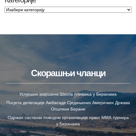
Скорашњи чланци
Успјешно завршена Школа пливања у Беранама
Посјета делегације Амбасаде Сједињених Америчких Држава
Општини Беране
Одржан састанак поводом организације првог ММА турнира
у Беранама