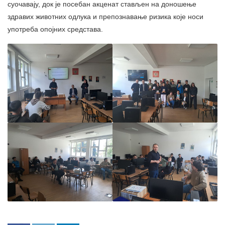
суочавају, док је посебан акценат стављен на доношење
здравих животних одлука и препознавање ризика које носи
употреба опојних средстава.