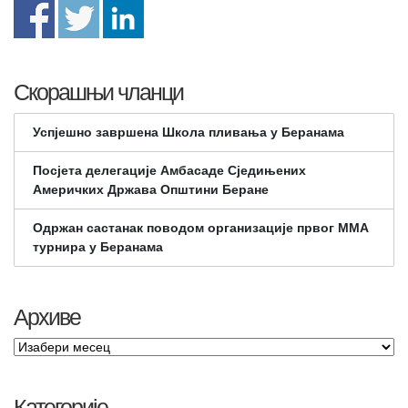
Скорашњи чланци
Успјешно завршена Школа пливања у Беранама
Посјета делегације Амбасаде Сједињених
Америчких Држава Општини Беране
Одржан састанак поводом организације првог ММА
турнира у Беранама
Архиве
Категорије