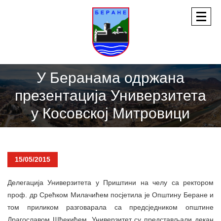
У Беранама одржана
презентација Универзитета
у Косовској Митровици
15/05/2015
Делегација Универзитета у Приштини на челу са ректором
проф. др Срећком Милачићем посјетила је Општину Беране и
том приликом разговарала са предсједником општине
Драгославом Шћекићем. Универзитет су представљали декан