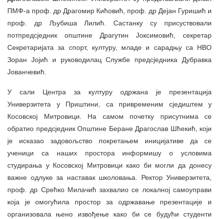
ПМФ-а проф. др Драгомир Кићовић, проф. др Дејан Гуришић и
проф. др Љубиша Лилић. Састанку су присуствовали
потпредсједник општине Драгутин Јоксимовић, секретар
Секретаријата за спорт, културу, младе и сарадњу са НВО
Зоран Јојић и руководилац Службе предсједника Дубравка
Јованчевић.
У сали Центра за културу одржана је презентација
Универзитета у Приштини, са привременим сједиштем у
Косовској Митровици. На самом почетку присутнима се
обратио предсједник Општине Беране Драгослав Шћекић, који
је исказао задовољство покретањем иницијативе да се
ученици са наших простора информишу о условима
студирања у Косовској Митровици како би могли да донесу
важне одлуке за наставак школовања. Ректор Универзитета,
проф. др Срећко Милачић захвалио се локалној самоуправи
која је омогућила простор за одржавање презентације и
организовала њено извођење како би се будући студенти