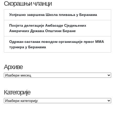
Скорашњи чланци
Успјешно завршена Школа пливања у Беранама
Посјета делегације Амбасаде Сједињених
Америчких Држава Општини Беране
Одржан састанак поводом организације првог ММА
турнира у Беранама
Архиве
Категорије