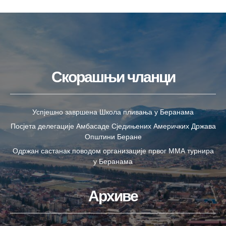
Скорашњи чланци
Успјешно завршена Школа пливања у Беранама
Посјета делегације Амбасаде Сједињених Америчких Држава
Општини Беране
Одржан састанак поводом организације првог ММА турнира
у Беранама
Архиве