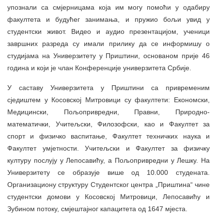
упознали са смјерницама која им могу помоћи у одабиру
факултета и будућег занимања, и пружио бољи увид у
студентски живот. Видео и аудио презентацијом, ученици
завршних разреда су имали прилику да се информишу о
студијама на Универзитету у Приштини, основаном прије 46
година и који је члан Конференције универзитета Србије.
У саставу Универзитета у Приштини са привременим
сједиштем у Косовској Митровици су факултети: Економски,
Медицински, Пољопривредни, Правни, Природно-
математички, Учитељски, Филозофски, као и Факултет за
спорт и физичко васпитање, Факултет техничких наука и
Факултет умјетности. Учитељски и Факултет за физичку
културу послују у Лепосавићу, а Пољопривредни у Лешку. На
Универзитету се образује више од 10.000 студената.
Организациону структуру Студентског центра „Приштина“ чине
студентски домови у Косовској Митровици, Лепосавићу и
Зубином потоку, смјештајног капацитета од 1647 мјеста.