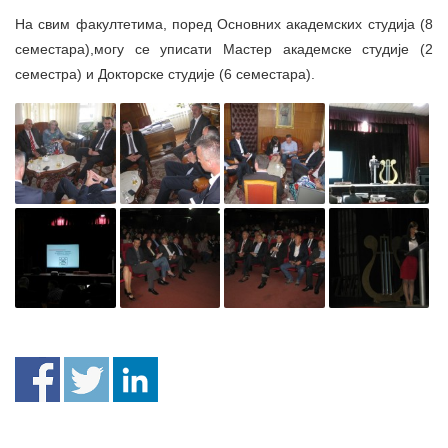
На свим факултетима, поред Основних академских студија (8
семестара),могу се уписати Мастер академске студије (2
семестра) и Докторске студије (6 семестара).