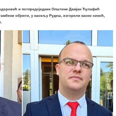
одоровић и потпредсједник Општине Дамјан Ћулафић
тамбени објекти, у насељу Рудеш, изгорели касно синоћ,
е.