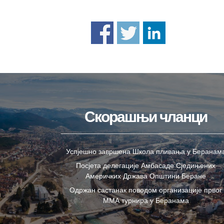
Скорашњи чланци
Успјешно завршена Школа пливања у Беранам
Посјета делегације Амбасаде Сједињених
Америчких Држава Општини Беране
Одржан састанак поводом организације првог
ММА турнира у Беранама