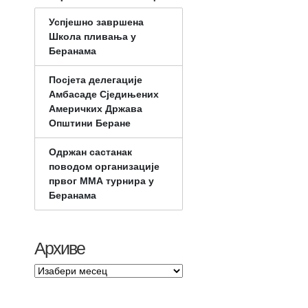
Успјешно завршена
Школа пливања у
Беранама
Посјета делегације
Амбасаде Сједињених
Америчких Држава
Општини Беране
Одржан састанак
поводом организације
првог ММА турнира у
Беранама
Архиве