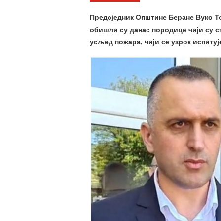
Предсједник Општине Беране Вуко Т
обишли су данас породице чији су с
усљед пожара, чији се узрок испитуј