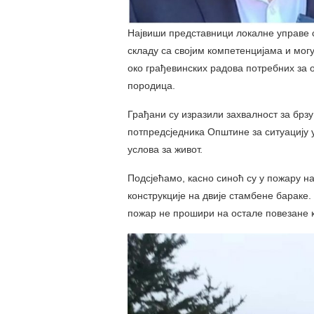
Највиши представници локалне управе 
складу са својим компетенцијама и мог
око грађевинских радова потребних за
породица.
Грађани су изразили захвалност за брзу
потпредсједника Општине за ситуацију 
услова за живот.
Подсјећамо, касно синоћ су у пожару на
конструкције на двије стамбене бараке
пожар не прошири на остале повезане 