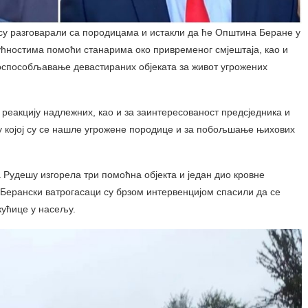
су разговарали са породицама и истакли да ће Општина Беране у
ућностима помоћи станарима око привременог смјештаја, као и
 оспособљавање девастираних објеката за живот угрожених
 реакцију надлежних, као и за заинтересованост предсједника и
у којој су се нашле угрожене породице и за побољшање њихових
 Рудешу изгорела три помоћна објекта и један дио кровне
. Берански ватрогасаци су брзом интервенцијом спасили да се
кућице у насељу.