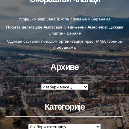
Успјешно завршена Школа пливања у Беранама
Посјета делегације Амбасаде Сједињених Америчких Држава
Општини Беране
Одржан састанак поводом организације првог ММА турнира
у Беранама
Архиве
Категорије