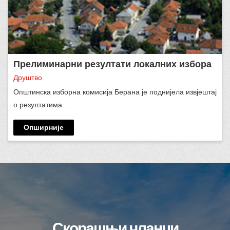
Прелиминарни резултати локалних избора
Друштво
Општинска изборна комисија Берана је поднијела извјештај
о резултатима…
Опширније
Скорашњи чланци