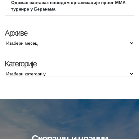
Одржан састанак поводом организације првог ММА
турнира у Беранама
Архиве
Категорије
Скорашњи чланци