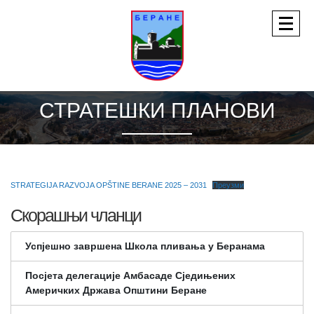
СТРАТЕШКИ ПЛАНОВИ
STRATEGIJA RAZVOJA OPŠTINE BERANE 2025 – 2031
Преузми
Скорашњи чланци
Успјешно завршена Школа пливања у Беранама
Посјета делегације Амбасаде Сједињених
Америчких Држава Општини Беране