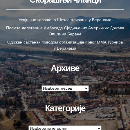
Успјешно завршена Школа пливања у Беранама
Посјета делегације Амбасаде Сједињених Америчких Држава
Општини Беране
Одржан састанак поводом организације првог ММА турнира
у Беранама
Архиве
Категорије