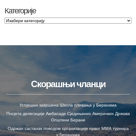
Категорије
Скорашњи чланци
Успјешно завршена Школа пливања у Беранама
Посјета делегације Амбасаде Сједињених Америчких Држава
Општини Беране
Одржан састанак поводом организације првог ММА турнира
у Беранама