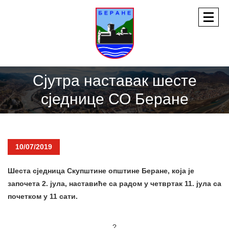
Сјутра наставак шесте
сједнице СО Беране
10/07/2019
Шеста сједница Скупштине општине Беране, која је
започета 2. јула, наставиће са радом у четвртак 11. јула са
почетком у 11 сати.
?