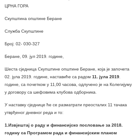
ЦРНА ГОРА
Скупштина општине Беране
Служба Скупштине
Број: 02- 030-327
Беране, 09. јул 2019. године,
Шеста сједница Скупштине општине Беране, која је започета
02. јула 2019. године, наставиће са радом
11. јула 2019
.
године, са почетком у 11,00 часова, одлучено је на Колегијуму
у договору са шефовима клубова одборника.
У наставку сједнице ће се разматрати преосталих 11 тачака
утврђеног дневног реда и то:
1.Извјештај о раду и финансијско пословање за 2018.
годину са Програмом рада и финансијским планом