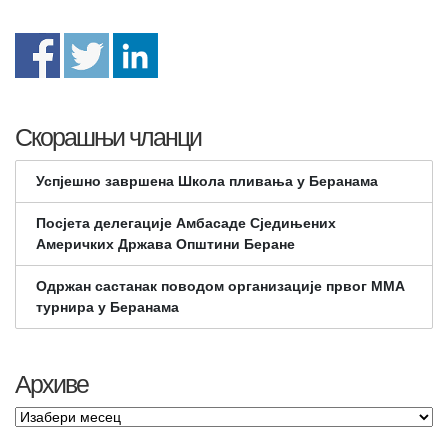
Скорашњи чланци
Успјешно завршена Школа пливања у Беранама
Посјета делегације Амбасаде Сједињених
Америчких Држава Општини Беране
Одржан састанак поводом организације првог ММА
турнира у Беранама
Архиве