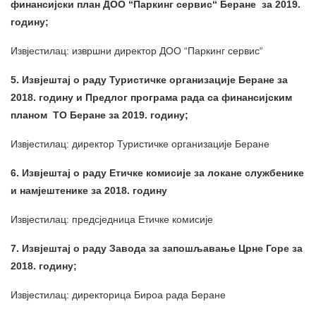
финансијски план ДОО “Паркинг сервис“ Беране за 2019.
годину;
Извјестилац: извршни директор ДОО “Паркинг сервис“
5. Извјештај о раду Туристичке организације Беране за
2018. годину и Предлог програма рада са финансијским
планом ТО Беране за 2019. годину;
Извјестилац: директор Туристичке организације Беране
6. Извјештај о раду Етичке комисије за локане службенике
и намјештенике за 2018. годину
Извјестилац: предсједница Етичке комисије
7. Извјештај о раду Завода за запошљавање Црне Горе за
2018. годину;
Извјестилац: директорица Бироа рада Беране