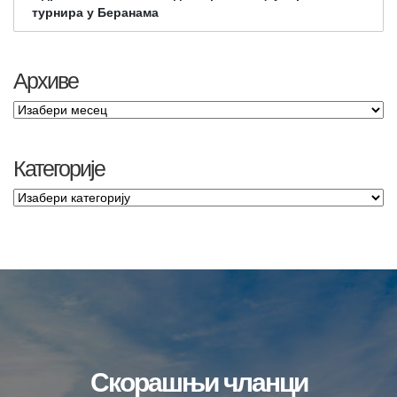
турнира у Беранама
Архиве
Категорије
Скорашњи чланци