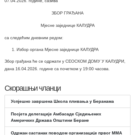
07.04.2026. године, сазива
ЗБОР ГРАЂАНА
Мјесне заједнице КАЛУДРА
са следећим дневним редом:
Избор органа Мјесне заједнице КАЛУДРА
Збор грађана ће се одржати у СЕОСКОМ ДОМУ У КАЛУДРИ,
дана 16.04.2026. године са почетком у 19:00 часова.
Скорашњи чланци
Успјешно завршена Школа пливања у Беранама
Посјета делегације Амбасаде Сједињених
Америчких Држава Општини Беране
Одржан састанак поводом организације првог ММА