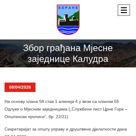
Збор грађана Мјесне
заједнице Калудра
08/04/2026
На основу члана 58 став 1 алинеја 4 у вези са чланом 55
Одлуке о Мјесним заједницама („Службени лист Црне Горе –
Општински прописи“, бр. 22/21)
Секретаријат за општу управу и друштвене дјелатности дана