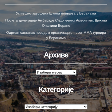
Успјешно завршена Школа пливања у Беранама
Посјета делегације Амбасаде Сједињених Америчких Држава
Општини Беране
Одржан састанак поводом организације првог ММА турнира
у Беранама
Архиве
Категорије