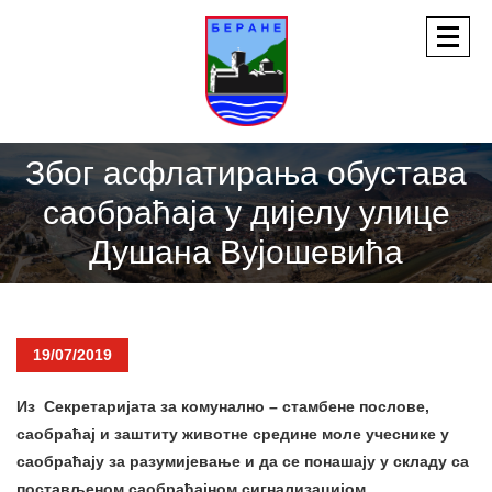
Због асфлатирања обустава
саобраћаја у дијелу улице
Душана Вујошевића
19/07/2019
Из Секретаријата за комунално – стамбене послове,
саобраћај и заштиту животне средине моле учеснике у
саобраћају за разумијевање и да се понашају у складу са
постављеном саобраћајном сигнализацијом.