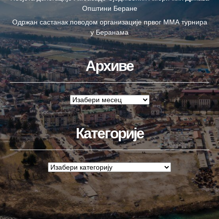
Општини Беране
Одржан састанак поводом организације првог ММА турнира
у Беранама
Архиве
Категорије