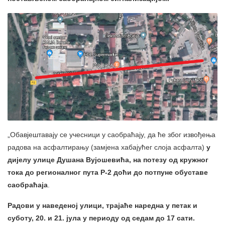
„Обавјештавају се учесници у саобраћају, да ће због извођења
радова на асфалтирању (замјена хабајућег слоја асфалта)
у
дијелу улице Душана Вујошевића, на потезу
од кружног
тока до регионалног пута Р-2
доћи до потпуне обуставе
саобраћаја
.
Радови у наведеној улици, трајаће наредна у петак и
суботу, 20. и 21. јула у периоду од седам до 17 сати.