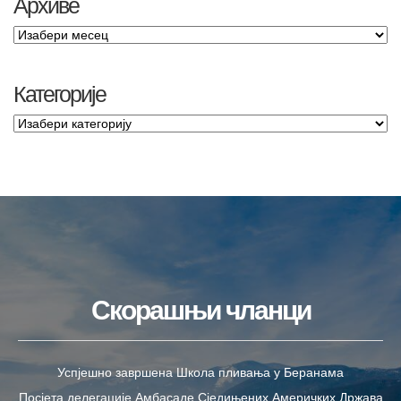
Архиве
Категорије
Скорашњи чланци
Успјешно завршена Школа пливања у Беранама
Посјета делегације Амбасаде Сједињених Америчких Држава