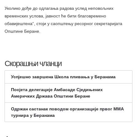
Уколико дође до одлагања радова услед неповољних
временских услова, јавност ће бити благовремено
обавијештена“, стоји у саопштењу ресорног секретаријата
Општине Беране.
Скорашњи чланци
Успјешно завршена Школа пливања у Беранама
Посјета делегације Амбасаде Сједињених
Америчких Држава Општини Беране
Одржан састанак поводом организације првог ММА
турнира у Беранама