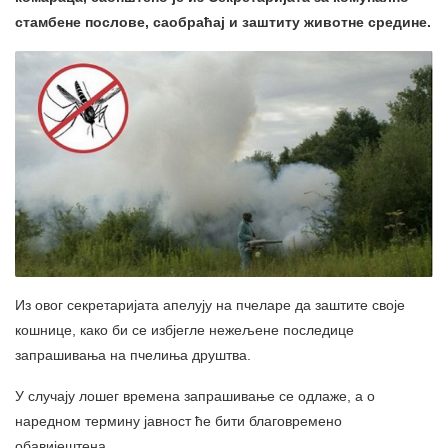
стамбене послове, саобраћај и заштиту животне средине.
Из овог секретаријата апелују на пчеларе да заштите своје
кошнице, како би се избјегле нежељене последице
запрашивања на пчелиња друштва.
У случају лошег времена запрашивање се одлаже, а о
наредном термину јавност ће бити благовремено
обавијештена.