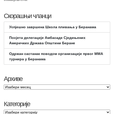
Скорашњи чланци
Успјешно завршена Школа пливања у Беранама
Посјета делегације Амбасаде Сједињених
Америчких Држава Општини Беране
Одржан састанак поводом организације првог ММА
турнира у Беранама
Архиве
Категорије