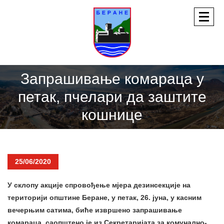
Запрашивање комараца у
петак, пчелари да заштите
кошнице
25/06/2020
У склопу акције спровођење мјера дезинсекције на
територији општине Беране, у петак, 26. јуна, у касним
вечерњим сатима, биће извршено запрашивање
комараца, саопштено је из Секретаријата за комунално-