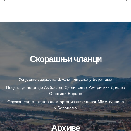
Скорашњи чланци
Успјешно завршена Школа пливања у Беранама
Посјета делегације Амбасаде Сједињених Америчких Држава
Општини Беране
Одржан састанак поводом организације првог ММА турнира
у Беранама
Архиве